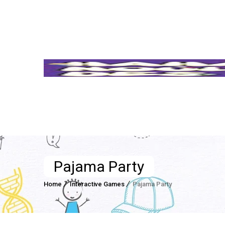
Pajama Party
Home
Interactive Games
Pajama Party