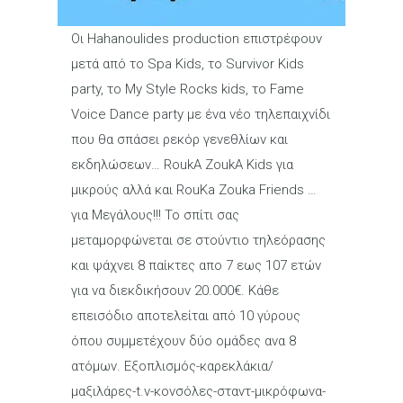
Οι Hahanoulides production επιστρέφουν
μετά από το Spa Kids, το Survivor Kids
party, το My Style Rocks kids, το Fame
Voice Dance party με ένα νέο τηλεπαιχνίδι
που θα σπάσει ρεκόρ γενεθλίων και
εκδηλώσεων… RoukA ZoukA Kids για
μικρούς αλλά και RouKa Zouka Friends …
για Μεγάλους!!! Το σπίτι σας
μεταμορφώνεται σε στούντιο τηλεόρασης
και ψάχνει 8 παίκτες απο 7 εως 107 ετών
για να διεκδικήσουν 20.000€. Κάθε
επεισόδιο αποτελείται από 10 γύρους
όπου συμμετέχουν δύο ομάδες ανα 8
ατόμων. Εξοπλισμός-καρεκλάκια/
μαξιλάρες-t.v-κονσόλες-σταντ-μικρόφωνα-