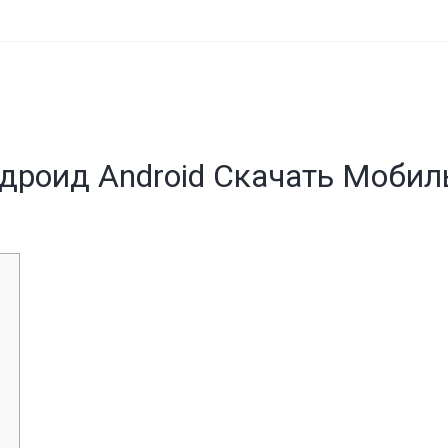
ндроид Android Скачать Моби