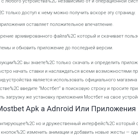
т с любого устройства%2C независимо от и операционной си
C только доступ к нему можно получить вскоре эту страницу.
риложения оставляет положительное впечатление.
рение архивированного файла%2C который и скачивает польз
лемы и обновить приложение до последней версии.
укции%2C вы знаете%2C только скачать и определить приложе
стро начать ставки и наслаждаться всеми возможностями пр
ид-устройства является использовать официального магазина
йстве%2C введите “Мостбет” в поисковую строку и просите пр
ть загрузку же установку приложения Мостбет на свое устрой
ostbet Apk а Adnroid Или Приложения 
арантирующее%2C но и дружественный интерфейс%2C который с
кнопок%2C изменить анимации и добавить новые жесты — одн