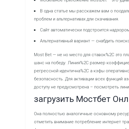
Мобильное приложение Mostbet – это удиви
В одна статье мы расскажем вам о поода
проблем и альтернативах дли скачивания.
Сайт автоматически подстроится надзоро
Альтернативный вариант — снабдить поис
Most Bet — не но место для ставок%2C это 
шанс на победу. Линия%2C размер коэффициен
регрессной идентична%2C а кэфы оперативно
безопасность. Для активации всех функций а
доступу не предусмотрена – посмотреть лини
загрузить Мостбет Онл
Она полностью аналогичные основному ресу
отметить внимание потребление интернет тра