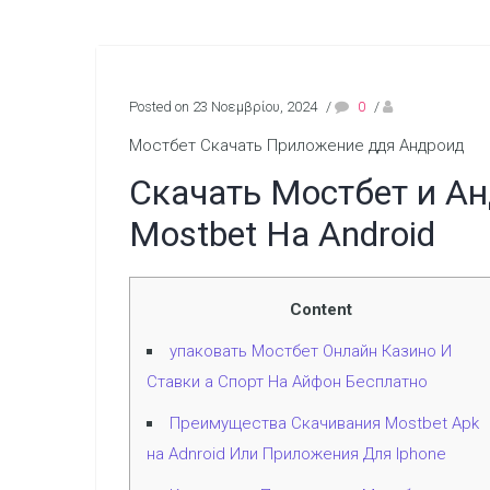
Posted on 23 Νοεμβρίου, 2024
/
0
/
Мостбет Скачать Приложение ддя Андроид
Скачать Мостбет и А
Mostbet На Android
Content
упаковать Мостбет Онлайн Казино И
Ставки а Спорт На Айфон Бесплатно
Преимущества Скачивания Mostbet Apk
на Adnroid Или Приложения Для Iphone