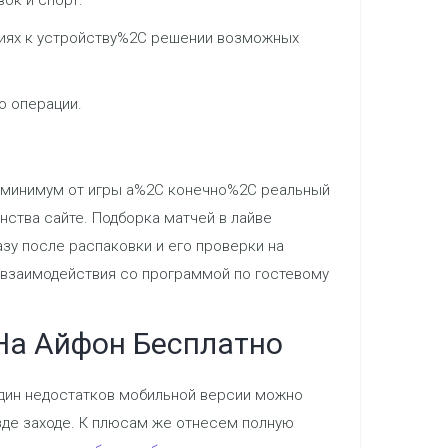
ок и спорт.
ниях к устройству%2C решении возможных
о операции.
т минимум от игры а%2C конечно%2C реальный
ства сайте. Подборка матчей в лайве
зу после распаковки и его проверки на
я взаимодействия со программой по гостевому
 На Айфон Бесплатно
дин недостатков мобильной версии можно
зде заходе. К плюсам же отнесем полную