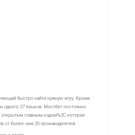
яющий быстро найти нужную игру. Кроме
н одного 27 языков. Мостбет постоянно
 с открытым главным кодом%2C которая
в от более чем 20 производителей.