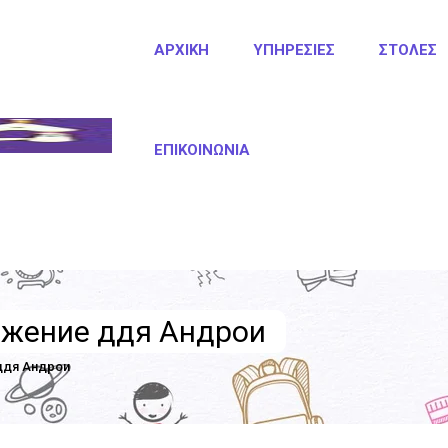
ΑΡΧΙΚΉ
ΥΠΗΡΕΣΊΕΣ
ΣΤΟΛΈΣ
ΕΠΙΚΟΙΝΩΝΊΑ
ожение ддя Андрои
ддя Андрои