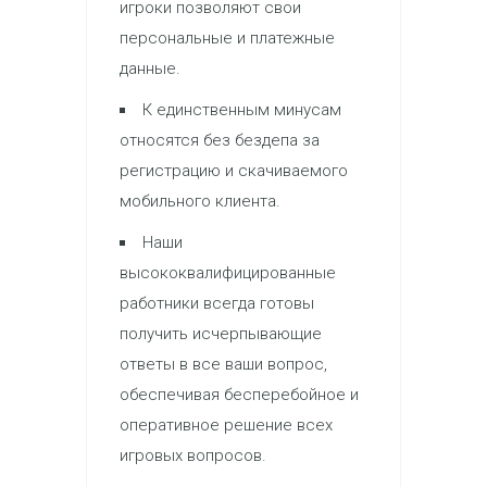
игроки позволяют свои
персональные и платежные
данные.
К единственным минусам
относятся без бездепа за
регистрацию и скачиваемого
мобильного клиента.
Наши
высококвалифицированные
работники всегда готовы
получить исчерпывающие
ответы в все ваши вопрос,
обеспечивая бесперебойное и
оперативное решение всех
игровых вопросов.