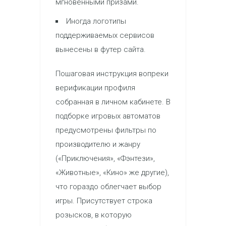
мгновенными призами.
Иногда логотипы
поддерживаемых сервисов
вынесены в футер сайта.
Пошаговая инструкция вопреки
верификации профиля
собранная в личном кабинете. В
подборке игровых автоматов
предусмотрены фильтры по
производителю и жанру
(«Приключения», «Фэнтези»,
«Животные», «Кино» же другие),
что гораздо облегчает выбор
игры. Присутствует строка
розысков, в которую