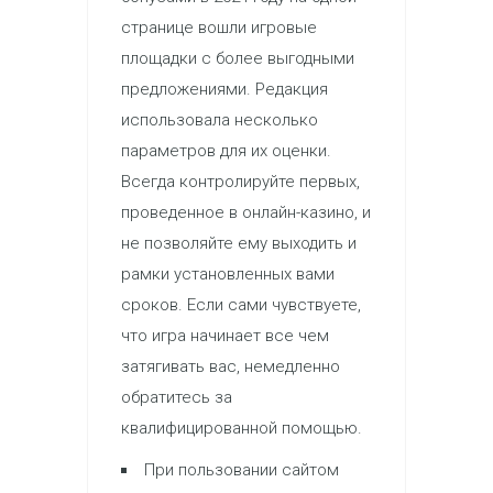
странице вошли игровые
площадки с более выгодными
предложениями. Редакция
использовала несколько
параметров для их оценки.
Всегда контролируйте первых,
проведенное в онлайн-казино, и
не позволяйте ему выходить и
рамки установленных вами
сроков. Если сами чувствуете,
что игра начинает все чем
затягивать вас, немедленно
обратитесь за
квалифицированной помощью.
При пользовании сайтом