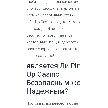
Любите ведь вы классические
слоты, видеослоты, карточные
игры или спортивные ставки –
в Pin Up Casino найдется что-то
для каждая. Ищете ли
севилестр карточные игры,
настольные игры, видеослоты
также спортивные ставки – в
Pin Up есть все!
является Ли Pin
Up Casino
Безопасным же
Надежным?
Постоянно появляются новые