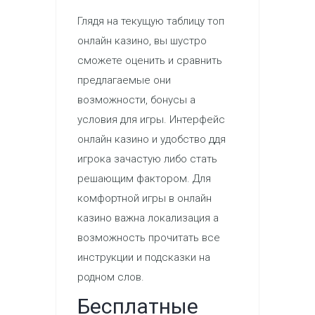
Глядя на текущую таблицу топ
онлайн казино, вы шустро
сможете оценить и сравнить
предлагаемые они
возможности, бонусы а
условия для игры. Интерфейс
онлайн казино и удобство ддя
игрока зачастую либо стать
решающим фактором. Для
комфортной игры в онлайн
казино важна локализация а
возможность прочитать все
инструкции и подсказки на
родном слов.
Бесплатные