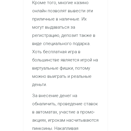
Кроме того, многие казино
онлайн позволят вывести эти
приличные в наличные. Их
могут выдаваться за
регистрацию, депозит также в
виде специального подарка.
Хоть бесплатная игра в
большинстве является игрой на
виртуальные фишки, потому
можно выиграть и реальные
деньги.
За внесение денег на
обналичить, проведение ставок
в автоматах, участие а промо-
акциях, игрокам насчитываются
пинкоины. Накапливая