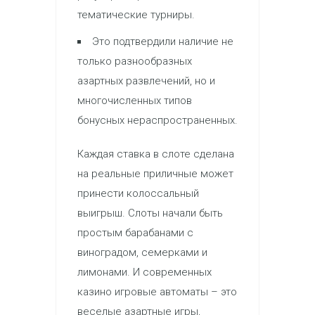
тематические турниры.
Это подтвердили наличие не
только разнообразных
азартных развлечений, но и
многочисленных типов
бонусных нераспространенных.
Каждая ставка в слоте сделана
на реальные приличные может
принести колоссальный
выигрыш. Слоты начали быть
простым барабанами с
виноградом, семерками и
лимонами. И современных
казино игровые автоматы – это
веселые азартные игры,