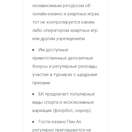
независимым ресурсом об
онлайн-казино и азартных играх,
тот не контролируется каким-
либо оператором азартных игр
или другим учреждением.
Им доступные
приветственные депозитные
бонусы и регулярные релоады,
участие в турнирах с щедрыми
призами.
БК предлагает популярные
виды спорта и эксклюзивные
вариации (флорбол, снукер).
Гости казино Пин Ап
регулярно приглашаются на