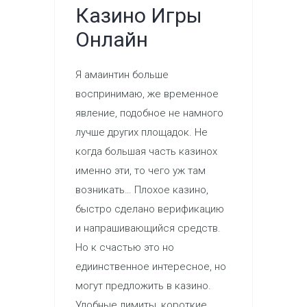
Казино Игры
Онлайн
Я амаинтин больше
воспринимаю, же временное
явление, подобное не намного
лучше других площадок. Не
когда большая часть казинох
именно эти, то чего уж там
возникать… Плохое казино,
быстро сделано верификацию
и напрашивающийся средств.
Но к счастью это но
едиинственное интересное, но
могут предложить в казино.
Удобные лимиты, короткие