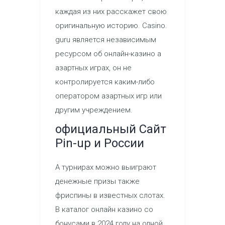
каждая из них расскажет свою
оригинальную историю. Casino.
guru является независимым
ресурсом об онлайн-казино а
азартных играх, он не
контролируется каким-либо
оператором азартных игр или
другим учреждением.
официальный Сайт
Pin-up и России
А турнирах можно выиграют
денежные призы также
фриспины в известных слотах.
В каталог онлайн казино со
бонусами в 2024 году на одной