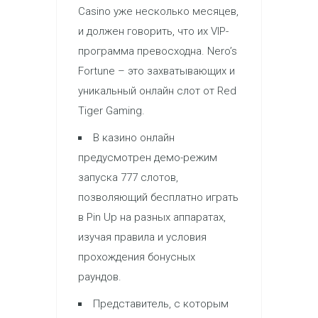
Casino уже несколько месяцев,
и должен говорить, что их VIP-
программа превосходна. Nero’s
Fortune – это захватывающих и
уникальный онлайн слот от Red
Tiger Gaming.
В казино онлайн
предусмотрен демо-режим
запуска 777 слотов,
позволяющий бесплатно играть
в Pin Up на разных аппаратах,
изучая правила и условия
прохождения бонусных
раундов.
Представитель, с которым