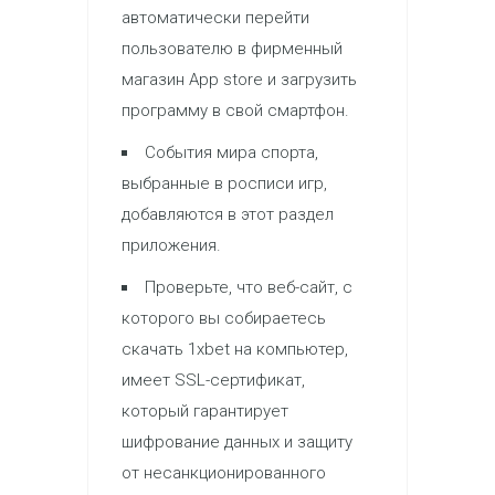
автоматически перейти
пользователю в фирменный
магазин App store и загрузить
программу в свой смартфон.
События мира спорта,
выбранные в росписи игр,
добавляются в этот раздел
приложения.
Проверьте, что веб-сайт, с
которого вы собираетесь
скачать 1xbet на компьютер,
имеет SSL-сертификат,
который гарантирует
шифрование данных и защиту
от несанкционированного