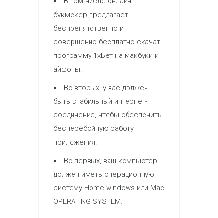
В том числе онлайн
букмекер предлагает
беспрепятственно и
совершенно бесплатно скачать
программу 1хБет на макбуки и
айфоны.
Во-вторых, у вас должен
быть стабильный интернет-
соединение, чтобы обеспечить
бесперебойную работу
приложения.
Во-первых, ваш компьютер
должен иметь операционную
систему Home windows или Mac
OPERATING SYSTEM.