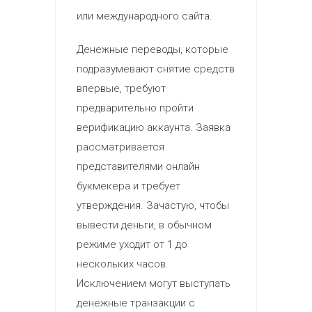
или международного сайта.
Денежные переводы, которые
подразумевают снятие средств
впервые, требуют
предварительно пройти
верификацию аккаунта. Заявка
рассматривается
представителями онлайн
букмекера и требует
утверждения. Зачастую, чтобы
вывести деньги, в обычном
режиме уходит от 1 до
нескольких часов.
Исключением могут выступать
денежные транзакции с