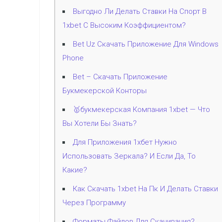
Выгодно Ли Делать Ставки На Спорт В
1xbet С Высоким Коэффициентом?
Bet Uz Скачать Приложение Для Windows
Phone
Bet – Скачать Приложение
Букмекерской Конторы
🥇букмекерская Компания 1xbet — Что
Вы Хотели Бы Знать?
Для Приложения 1xбет Нужно
Использовать Зеркала? И Если Да, То
Какие?
Как Скачать 1xbet На Пк И Делать Ставки
Через Программу
Форматы Файлов Для Скачивания?