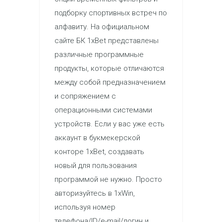
подборку спортивных встреч по
алфавиту. На официальном
сайте БК 1xBet представлены
различные программные
продукты, которые отличаются
между собой предназначением
и сопряжением с
операционными системами
устройств. Если у вас уже есть
аккаунт в букмекерской
конторе 1xBet, создавать
новый для пользования
программой не нужно. Просто
авторизуйтесь в 1xWin,
используя номер
телефона/ID/e-mail/логин и