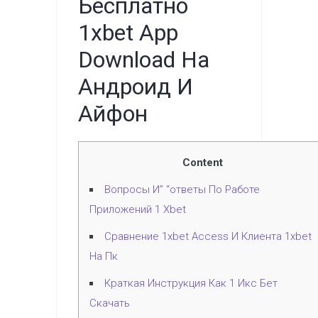
Бесплатно
1xbet App
Download На
Андроид И
Айфон
Content
Вопросы И” “ответы По Работе
Приложений 1 Xbet
Сравнение 1xbet Access И Клиента 1xbet
На Пк
Краткая Инструкция Как 1 Икс Бет
Скачать