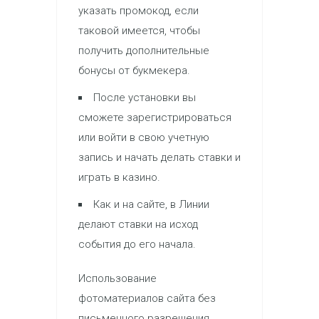
указать промокод, если
таковой имеется, чтобы
получить дополнительные
бонусы от букмекера.
После установки вы
сможете зарегистрироваться
или войти в свою учетную
запись и начать делать ставки и
играть в казино.
Как и на сайте, в Линии
делают ставки на исход
события до его начала.
Использование
фотоматериалов сайта без
письменного разрешения