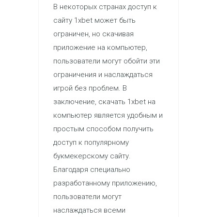
В некоторых странах доступ к
сайту 1xbet может быть
ограничен, но скачивая
приложение на компьютер,
пользователи могут обойти эти
ограничения и наслаждаться
игрой без проблем. В
заключение, скачать 1xbet на
компьютер является удобным и
простым способом получить
доступ к популярному
букмекерскому сайту.
Благодаря специально
разработанному приложению,
пользователи могут
наслаждаться всеми