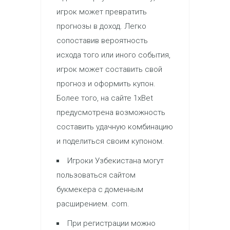
игрок может превратить
прогнозы в доход. Легко
сопоставив вероятность
исхода того или иного события,
игрок может составить свой
прогноз и оформить купон.
Более того, на сайте 1xBet
предусмотрена возможность
составить удачную комбинацию
и поделиться своим купоном.
Игроки Узбекистана могут
пользоваться сайтом
букмекера с доменным
расширением. com.
При регистрации можно