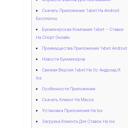
Скачать Приложение 1xbet На Android
Бесплатно
Букмекерская Компания 1xbet – Ставки
На Спорт Онлайн
Преимущества Приложения 1xbet Android
Новости Букмекеров
Свежая Версия 1xbet На Ос Андроид И
Ios
Особенности Приложения:
Скачать Клиент На Macos
Установка Приложения На Ios
Загрузка Клиента Для Ставок На Ios