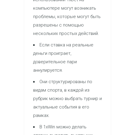
компьютере могут возникать
проблемы, которые могут быть
разрешены с помощью
нескольких простых действий.
Если ставка на реальные
деньги проиграет,
доверительное пари
аннулируется.
Они структурированы по
видам спорта, в каждой из
рубрик можно выбрать турнир и
актуальные события в его
рамках.
В 1xWin можно делать