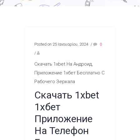
Posted on 25 Ιανουαρίου, 2024
/
0
/
Скачать 1хbet На Андроид,
Приложение 1хбет Бесплатно С
Рабочего Зеркала
Скачать 1xbet
1хбет
Приложение
На Телефон