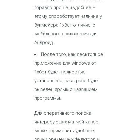
гораздо проще и удобнее –
этому способствует наличие у
букмекера 1хбет отличного
мобильного приложения для
Андроид.
После того, как десктопное
приложение для windows от
1хбет будет полностью
установлено, на экране будет
выведен ярлык с названием
программы.
Для оперативного поиска
интересующих матчей капер
может применить удобные
опции временных фильтров и