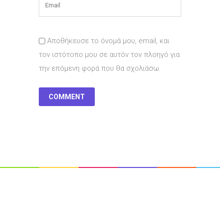
Αποθήκευσε το όνομά μου, email, και
τον ιστότοπο μου σε αυτόν τον πλοηγό για
την επόμενη φορά που θα σχολιάσω.