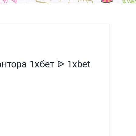
нтора 1хбет ᐉ 1xbet