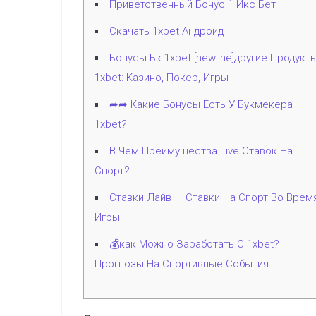
Приветственный Бонус 1 Икс Бет
Скачать 1xbet Андроид
Бонусы Бк 1xbet [newline]другие Продукт
1xbet: Казино, Покер, Игры
➦➦ Какие Бонусы Есть У Букмекера
1xbet?
В Чем Преимущества Live Ставок На
Спорт?
Ставки Лайв — Ставки На Спорт Во Врем
Игры
💰как Можно Заработать С 1xbet?
Прогнозы На Спортивные События