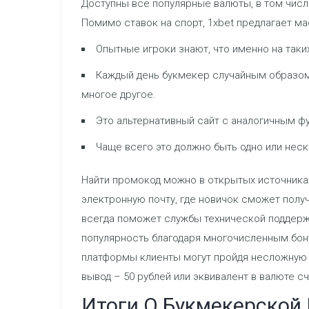
Доступны все популярные валюты, в том числ
Помимо ставок на спорт, 1xbet предлагает ма
Опытные игроки знают, что именно на таки
Каждый день букмекер случайным образом 
многое другое.
Это альтернативный сайт с аналогичным 
Чаще всего это должно быть одно или нес
Найти промокод можно в открытых источниках
электронную почту, где новичок сможет получ
всегда поможет службы технической поддерж
популярность благодаря многочисленным бон
платформы клиенты могут пройдя несложную 
вывод – 50 рублей или эквивалент в валюте сч
Итоги О Букмекерской