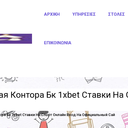
ΑΡΧΙΚΉ
ΥΠΗΡΕΣΊΕΣ
ΣΤΟΛΈΣ
ΕΠΙΚΟΙΝΩΝΊΑ
ая Контора Бк 1xbet Ставки На
ора Бк 1xbet Ставки На Спорт Онлайн Вход На Официальный Сай