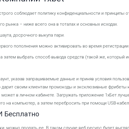
строго соблюдает политику конфиденциальности и принципы о
о рынка – ниже всего она в тоталах и основных исходах.
шаута, досрочного выкупа пари.
рвого пополнения можно активировать во время регистрации
, а затем выбрать способ вывода средств (такой же, который 
аунт, указав запрашиваемые данные и приняв условия пользо
но дарит своим клиентам промокоды и эксклюзивные фрибеты
может в личном кабинете. Загружать приложение 1xБет лучше 
 его на компьютер, а затем перебросить при помощи USB-кабе
И Бесплатно
ки, можно продать ее. В таком случае веб ресурс будет выгля