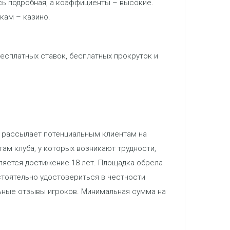
сь подробная, а коэффициенты – высокие.
кам – казино.
есплатных ставок, бесплатных прокруток и
е рассылает потенциальным клиентам на
ам клуба, у которых возникают трудности,
яется достижение 18 лет. Площадка обрела
тоятельно удостовериться в честности
ьные отзывы игроков. Минимальная сумма на