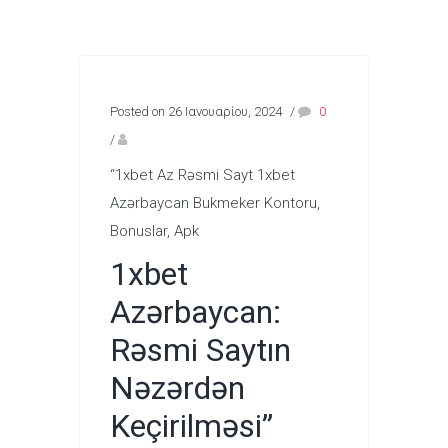
Posted on 26 Ιανουαρίου, 2024
/
0
/
“1xbet Az Rəsmi Sayt 1xbet
Azərbaycan Bukmeker Kontoru,
Bonuslar, Apk
1xbet
Azərbaycan:
Rəsmi Saytın
Nəzərdən
Keçirilməsi”