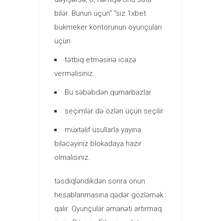
bilər. Bunun üçün” “siz 1xbet
bukmeker kontorunun oyunçuları
üçün
tətbiq etməsinə icazə
verməlisiniz.
Bu səbəbdən qumarbazlar
seçimlər də özləri üçün seçilir.
müxtəlif üsullarla yayına
biləcəyiniz blokadaya hazır
olmalısınız.
təsdiqləndikdən sonra onun
hesablanmasına qədər gözləmək
qalır. Oyunçular əmanəti artırmaq