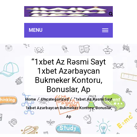
MENU
“1xbet Az Rəsmi Sayt
1xbet Azərbaycan
Bukmeker Kontoru,
Bonuslar, Ap
Home
Uncategorized
“1xbet Az Rəsmi Sayt
1xbet Azərbaycan Bukmeker Kontoru, Bonuslar,
Ap