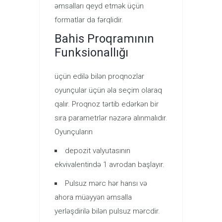
əmsalları qeyd etmək üçün
formatlar da fərqlidir.
Bahis Proqramının
Funksionallığı
üçün edilə bilən proqnozlar
oyunçular üçün əla seçim olaraq
qalır. Proqnoz tərtib edərkən bir
sıra parametrlər nəzərə alınmalıdır.
Oyunçuların
depozit valyutasının
ekvivalentində 1 avrodan başlayır.
Pulsuz mərc hər hansı və
ahora müəyyən əmsalla
yerləşdirilə bilən pulsuz mərcdir.