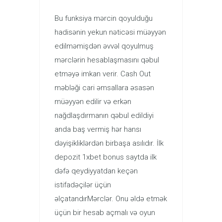
Bu funksiya mərcin qoyulduğu
hadisənin yekun nəticəsi müəyyən
edilməmişdən əvvəl qoyulmuş
mərclərin hesablaşmasını qəbul
etməyə imkan verir. Cash Out
məbləği cari əmsallara əsasən
müəyyən edilir və erkən
nağdlaşdırmanın qəbul edildiyi
anda baş vermiş hər hansı
dəyişikliklərdən birbaşa asılıdır. İlk
depozit 1xbet bonus saytda ilk
dəfə qeydiyyatdan keçən
istifadəçilər üçün
əlçatandırMərclər. Onu əldə etmək
üçün bir hesab açmalı və oyun