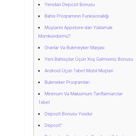
Yenidən Depozit Bonusu
Bahis Proqramının Funksionallığı
Müştərini Appstore-dan Yükləmək
Mümkündürmü?
Oranlar Və Bukmeyker Marjası
Yeni Bahisçilər Üçün Xoş Gəlmisiniz Bonusu
Android Üçün 1xbet Mobil Müştəri
Bukmeker Proqramları
Minimum Və Maksimum Tariflərmərclər
1xbet
Depozit Bonusu Yoxdur
Depozit”