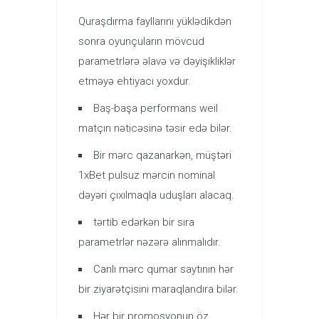
Quraşdırma fayllarını yüklədikdən
sonra oyunçuların mövcud
parametrlərə əlavə və dəyişikliklər
etməyə ehtiyacı yoxdur.
Baş-başa performans weil
matçın nəticəsinə təsir edə bilər.
Bir mərc qazanarkən, müştəri
1xBet pulsuz mərcin nominal
dəyəri çıxılmaqla uduşları alacaq.
tərtib edərkən bir sıra
parametrlər nəzərə alınmalıdır.
Canlı mərc qumar saytının hər
bir ziyarətçisini maraqlandıra bilər.
Hər bir promosyonun öz