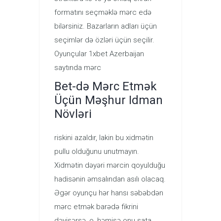
formatını seçməklə mərc edə
bilərsiniz. Bazarların adları üçün
seçimlər də özləri üçün seçilir.
Oyunçular 1xbet Azerbaijan
saytında mərc
Bet-də Mərc Etmək
Üçün Məşhur Idman
Növləri
riskini azaldır, lakin bu xidmətin
pullu olduğunu unutmayın.
Xidmətin dəyəri mərcin qoyulduğu
hadisənin əmsalından asılı olacaq.
Əgər oyunçu hər hansı səbəbdən
mərc etmək barədə fikrini
dəyişərsə, o, həmişə onu sata