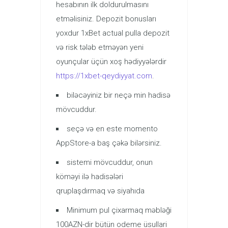
hesabının ilk doldurulmasını
etməlisiniz. Depozit bonusları
yoxdur 1xBet actual pulla depozit
və risk tələb etməyən yeni
oyunçular üçün xoş hədiyyələrdir
https://1xbet-qeydiyyat.com
.
biləcəyiniz bir neçə min hadisə
mövcuddur.
seçə və en este momento
AppStore-a baş çəkə bilərsiniz.
sistemi mövcuddur, onun
köməyi ilə hadisələri
qruplaşdırmaq və siyahıda
Minimum pul çixarmaq məbləği
100AZN-dir bütün odeme üsullari