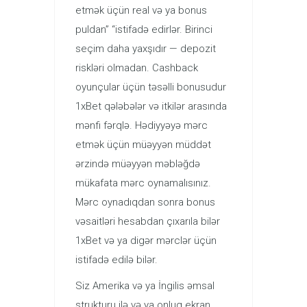
etmək üçün real və ya bonus
puldan” “istifadə edirlər. Birinci
seçim daha yaxşıdır — depozit
riskləri olmadan. Cashback
oyunçular üçün təsəlli bonusudur
1xBet qələbələr və itkilər arasında
mənfi fərqlə. Hədiyyəyə mərc
etmək üçün müəyyən müddət
ərzində müəyyən məbləğdə
mükafata mərc oynamalısınız.
Mərc oynadıqdan sonra bonus
vəsaitləri hesabdan çıxarıla bilər
1xBet və ya digər mərclər üçün
istifadə edilə bilər.
Siz Amerika və ya İngilis əmsal
strukturu ilə və ya onluq ekran