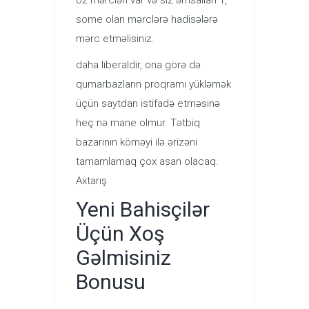
öz mərcləri var və siz əmsalları 1,
some olan mərclərə hadisələrə
mərc etməlisiniz.
daha liberaldır, ona görə də
qumarbazların proqramı yükləmək
üçün saytdan istifadə etməsinə
heç nə mane olmur. Tətbiq
bazarının köməyi ilə ərizəni
tamamlamaq çox asan olacaq.
Axtarış
Yeni Bahisçilər
Üçün Xoş
Gəlmisiniz
Bonusu