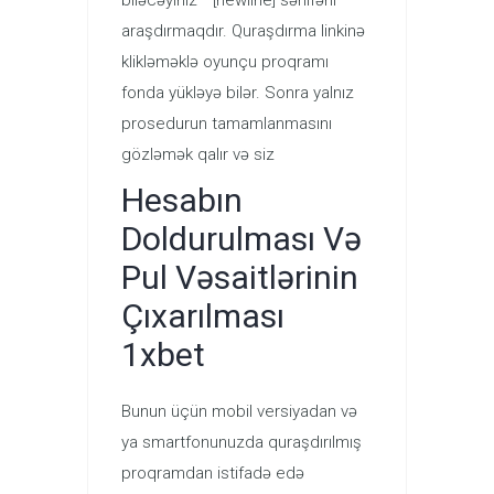
biləcəyiniz” “[newline] səhifəni
araşdırmaqdır. Quraşdırma linkinə
klikləməklə oyunçu proqramı
fonda yükləyə bilər. Sonra yalnız
prosedurun tamamlanmasını
gözləmək qalır və siz
Hesabın
Doldurulması Və
Pul Vəsaitlərinin
Çıxarılması
1xbet
Bunun üçün mobil versiyadan və
ya smartfonunuzda quraşdırılmış
proqramdan istifadə edə