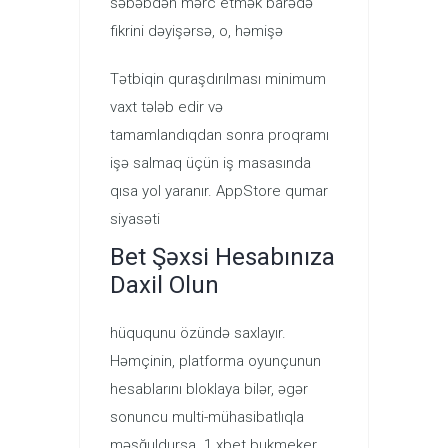
səbəbdən mərc etmək barədə
fikrini dəyişərsə, o, həmişə
Tətbiqin quraşdırılması minimum
vaxt tələb edir və
tamamlandıqdan sonra proqramı
işə salmaq üçün iş masasında
qısa yol yaranır. AppStore qumar
siyasəti
Bet Şəxsi Hesabınıza
Daxil Olun
hüququnu özündə saxlayır.
Həmçinin, platforma oyunçunun
hesablarını bloklaya bilər, əgər
sonuncu multi-mühasibatlıqla
məşğuldursa. 1 xbet bukmeker