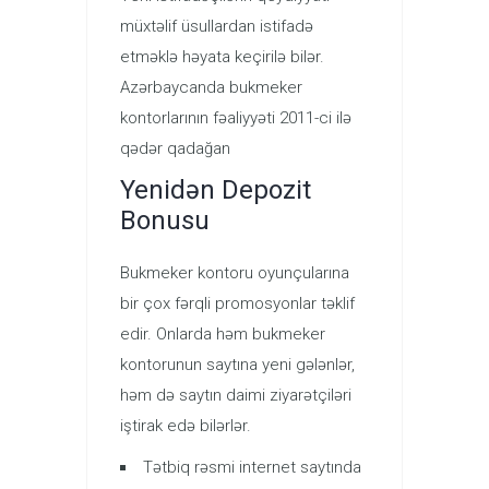
müxtəlif üsullardan istifadə
etməklə həyata keçirilə bilər.
Azərbaycanda bukmeker
kontorlarının fəaliyyəti 2011-ci ilə
qədər qadağan
Yenidən Depozit
Bonusu
Bukmeker kontoru oyunçularına
bir çox fərqli promosyonlar təklif
edir. Onlarda həm bukmeker
kontorunun saytına yeni gələnlər,
həm də saytın daimi ziyarətçiləri
iştirak edə bilərlər.
Tətbiq rəsmi internet saytında