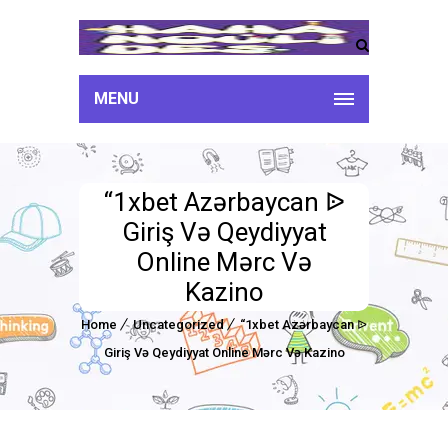
MENU
“1xbet Azərbaycan ᐉ
Giriş Və Qeydiyyat
Online Mərc Və
Kazino
Home
Uncategorized
“1xbet Azərbaycan ᐉ
Giriş Və Qeydiyyat Online Mərc Və Kazino