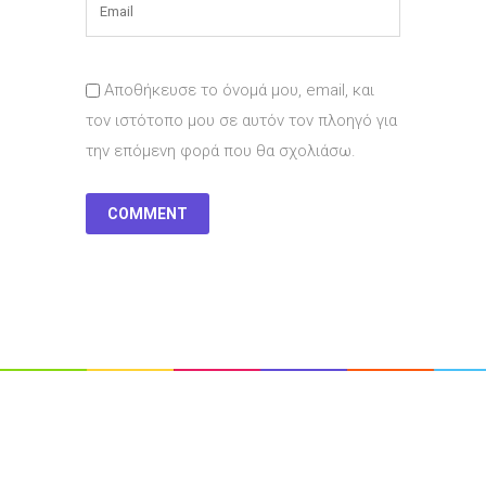
Αποθήκευσε το όνομά μου, email, και
τον ιστότοπο μου σε αυτόν τον πλοηγό για
την επόμενη φορά που θα σχολιάσω.