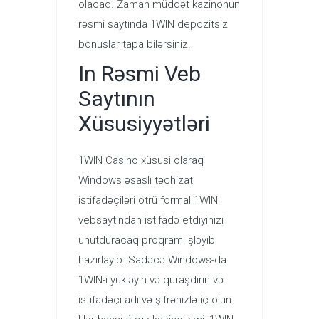
olacaq. Zaman müddət kazinonun
rəsmi saytında 1WIN depozitsiz
bonuslar tapa bilərsiniz.
In Rəsmi Veb
Saytının
Xüsusiyyətləri
1WIN Casino xüsusi olaraq
Windows əsaslı təchizat
istifadəçiləri ötrü formal 1WIN
vebsaytından istifadə etdiyinizi
unutduracaq proqram işləyib
hazırlayıb. Sadəcə Windows-da
1WIN-i yükləyin və quraşdırın və
istifadəçi adı və şifrənizlə iç olun.