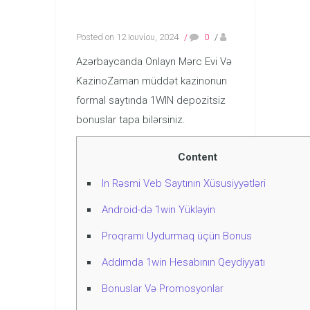
Posted on 12 Ιουνίου, 2024
/
0
/
Azərbaycanda Onlayn Mərc Evi Və
Kazino
Zaman müddət kazinonun
formal saytında 1WIN depozitsiz
bonuslar tapa bilərsiniz.
Content
In Rəsmi Veb Saytının Xüsusiyyətləri
Android-də 1win Yükləyin
Proqramı Uydurmaq üçün Bonus
Addımda 1win Hesabının Qeydiyyatı
Bonuslar Və Promosyonlar