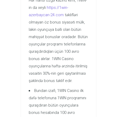
Hər hansı özgə kazino kimi, 1WIN-
in də xeyli
https://1win-
azerbaycan-24.com
təklifləri
olmayan öz bonus siyasəti mülk,
lakin oyunçuya bəlli olan bütün
mahiyyət bonuslar oradadır. Bütün
oyunçular proqramı telefonlarına
quraşdırdıqları üçün 100 avro
bonus alırlar. 1WIN Casino
oyunçularına həftə ərzində itirilmiş
vəsaitin 30%-nin geri qaytarılması
şəklində bonus təklif edir.
Bundan izafi, 1WIN Casino ilk
dəfə telefonuna 1WIN proqramını
quraşdıran bütün oyunçulara
bonus hesabında 100 avro