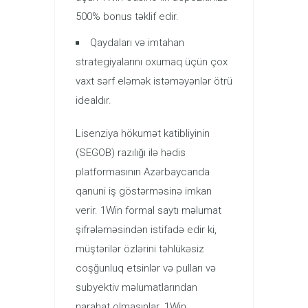
500% bonus təklif edir.
Qaydaları və imtahan
strategiyalarını oxumaq üçün çox
vaxt sərf eləmək istəməyənlər ötrü
idealdır.
Lisenziya hökumət katibliyinin
(SEGOB) razılığı ilə hədis
platformasının Azərbaycanda
qanuni iş göstərməsinə imkan
verir. 1Win formal saytı məlumat
şifrələməsindən istifadə edir ki,
müştərilər özlərini təhlükəsiz
coşğunluq etsinlər və pulları və
subyektiv məlumatlarından
narahat olmasınlar. 1Win