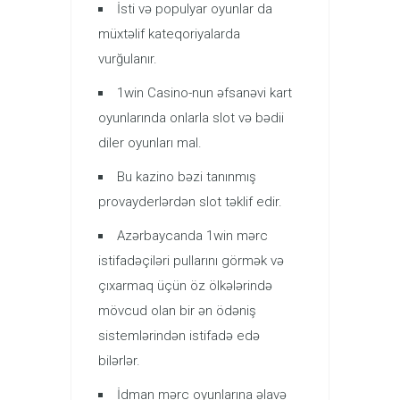
İsti və populyar oyunlar da
müxtəlif kateqoriyalarda
vurğulanır.
1win Casino-nun əfsanəvi kart
oyunlarında onlarla slot və bədii
diler oyunları mal.
Bu kazino bəzi tanınmış
provayderlərdən slot təklif edir.
Azərbaycanda 1win mərc
istifadəçiləri pullarını görmək və
çıxarmaq üçün öz ölkələrində
mövcud olan bir ən ödəniş
sistemlərindən istifadə edə
bilərlər.
İdman mərc oyunlarına əlavə