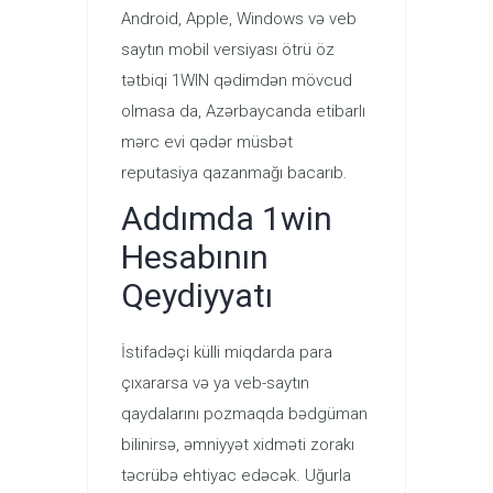
Android, Apple, Windows və veb
saytın mobil versiyası ötrü öz
tətbiqi 1WIN qədimdən mövcud
olmasa da, Azərbaycanda etibarlı
mərc evi qədər müsbət
reputasiya qazanmağı bacarıb.
Addımda 1win
Hesabının
Qeydiyyatı
İstifadəçi külli miqdarda para
çıxararsa və ya veb-saytın
qaydalarını pozmaqda bədgüman
bilinirsə, əmniyyət xidməti zorakı
təcrübə ehtiyac edəcək. Uğurla