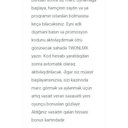
Bundan sonra siz mərc oynamağa
başlaya, həmçinin saytın və ya
proqramın istənilən bölməsinə
keçə biləcəksiniz. Eyni adlı
düyməni basın və promosyon
kodunu aktivləşdirmək ötrü
görünəcək sahədə 1WONLMX
yazın. Kod hesabı yaratdıqdan
sonra avtomatik olaraq
aktivləşdiriləcək. Əgər siz müasir
başlayansınızsa, sizi kazinoda
mərc görmək və əylənmək üçün
artıq vəsait verən səxavətli yeni
oyunçu bonusları gözləyir.
Aldığınız vəsaitin qalan hissəsi
bonus kartındadır.