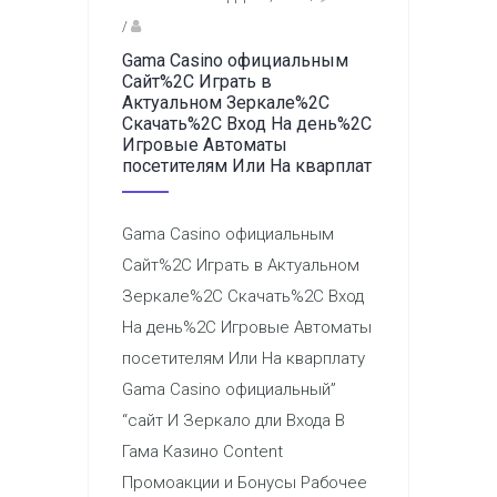
/
Gama Casino официальным
Сайт%2C Играть в
Актуальном Зеркале%2C
Скачать%2C Вход На день%2C
Игровые Автоматы
посетителям Или На кварплат
Gama Casino официальным
Сайт%2C Играть в Актуальном
Зеркале%2C Скачать%2C Вход
На день%2C Игровые Автоматы
посетителям Или На кварплату
Gama Casino официальный”
“сайт И Зеркало дли Входа В
Гама Казино Content
Промоакции и Бонусы Рабочее