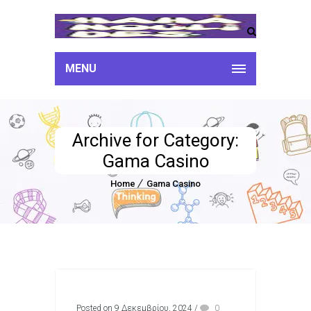
MENU
Archive for Category:
Gama Casino
Home
Gama Casino
Posted on 9 Δεκεμβρίου, 2024
/
0