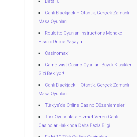
Bets10
Canlı Blackjack – Otantik, Gerçek Zamanlı
Masa Oyunları
Roulette Oyunları Instructions Monako
Hissini Online Yaşayın
Casinomaxi
Gametwist Casino Oyunları: Büyük Klasikler
Sizi Bekliyor!
Canlı Blackjack – Otantik, Gerçek Zamanlı
Masa Oyunları
Türkiye’de Online Casino Düzenlemeleri
Türk Oyunculara Hizmet Veren Canlı
Casinolar Hakkında Daha Fazla Bilgi