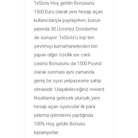
1xSlots Hoş geldin Bonusunu
1500 Euro olarak yeni hesap açan
kullanıcılarıyla paylaşırken, bunun
yanında 30 Ücretsiz Döndürme
de sunuyor. 1xSlots’u top ten
çevrimiçi kumarhanelerden biri
yapan diğer özellik ise canlı
casino Bonusunu da 1500 Pound
olarak sunması aynı zamanda
geniş bir oyun yelpazesine sahip
olmasıdır. Ulaşabileceğiniz reward
fırsatlarına gelecek olursak, yeni
hesap açan oyuncular ilk para
yatırma işlemlerini yaptığında
100% Hoş geldin Bonusu
kazanıyorlar.