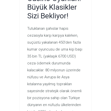
Büyük Klasikler
Sizi Bekliyor!
Tutuklanan şahıslar hapis
cezasıyla karşı karşıya kalırken,
suçüstü yakalanan 450’den fazla
kumar oyuncusu de uma kişi başı
35 bin TL (yaklaşık 6700 USD)
ceza ödemek durumunda
kalacaklar. 80 milyonun üzerinde
nüfusu ve Avrupa ile Asya
kıtalarına yayılmış toprakları
sayesinde stratejik olarak önemli
bir pozisyona sahip olan Türkiye
dünyanın en nüfuzlu ülkelerinden