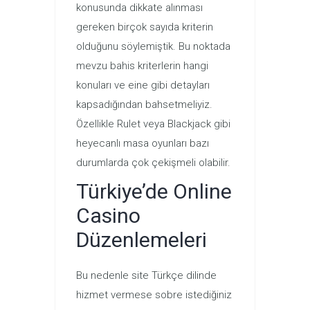
konusunda dikkate alınması
gereken birçok sayıda kriterin
olduğunu söylemiştik. Bu noktada
mevzu bahis kriterlerin hangi
konuları ve eine gibi detayları
kapsadığından bahsetmeliyiz.
Özellikle Rulet veya Blackjack gibi
heyecanlı masa oyunları bazı
durumlarda çok çekişmeli olabilir.
Türkiye’de Online
Casino
Düzenlemeleri
Bu nedenle site Türkçe dilinde
hizmet vermese sobre istediğiniz