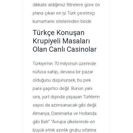
dikkate aldığımız filtrelere göre ön
plana çıkan en iyi Türk çevrimiçi
kumarhane sitelerinden biridir.
Türkçe Konuşan
Krupiyeli Masaları
Olan Canlı Casinolar
Türkiye’nin 70 milyonun üzerinde
nüfusa sahip, devasa bir pazar
olduğunu düşünürsek, bu pek
para şaşırtıcı değil. Bunun yanı
sıra, yurt dışında yaşayan Türklerin
sayısı da azımsanacak gibi değil.
Almanya, Danimarka ve Hollanda
gibi Batı” “Avrupa ülkelerinde en
büyük etnik azınlık grubu sıfatına