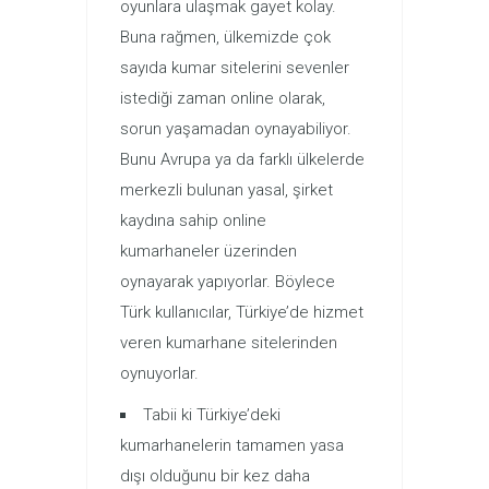
oyunlara ulaşmak gayet kolay.
Buna rağmen, ülkemizde çok
sayıda kumar sitelerini sevenler
istediği zaman online olarak,
sorun yaşamadan oynayabiliyor.
Bunu Avrupa ya da farklı ülkelerde
merkezli bulunan yasal, şirket
kaydına sahip online
kumarhaneler üzerinden
oynayarak yapıyorlar. Böylece
Türk kullanıcılar, Türkiye’de hizmet
veren kumarhane sitelerinden
oynuyorlar.
Tabii ki Türkiye’deki
kumarhanelerin tamamen yasa
dışı olduğunu bir kez daha