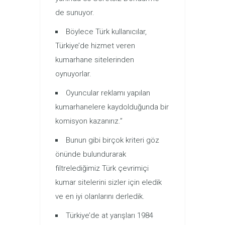
de sunuyor.
Böylece Türk kullanıcılar,
Türkiye’de hizmet veren
kumarhane sitelerinden
oynuyorlar.
Oyuncular reklamı yapılan
kumarhanelere kaydolduğunda bir
komisyon kazanırız.”
Bunun gibi birçok kriteri göz
önünde bulundurarak
filtrelediğimiz Türk çevrimiçi
kumar sitelerini sizler için eledik
ve en iyi olanlarını derledik.
Türkiye’de at yarışları 1984