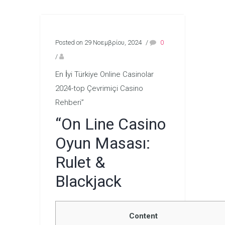
Posted on 29 Νοεμβρίου, 2024
/
0
/
En İyi Türkiye Online Casinolar
2024-top Çevrimiçi Casino
Rehberi”
“On Line Casino
Oyun Masası:
Rulet &
Blackjack
Content