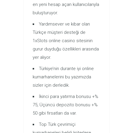
en yeni hesap açan kullanıcılarıyla
buluşturuyor.
Yardımsever ve kibar olan
Türkçe müşteri desteği de
1xSlots online casino sitesinin
gurur duyduğu özellikleri arasında
yer alıyor.
Türkiye’nin durante iyi online
kumarhanelerini bu yazımızda
sizler için derledik.
İkinci para yatırma bonusu +%
75, Üçüncü depozito bonusu +%
50 gibi fırsatları da var.
Top Türk çevrimiçi
kumarhaneleri belirli kriterlere