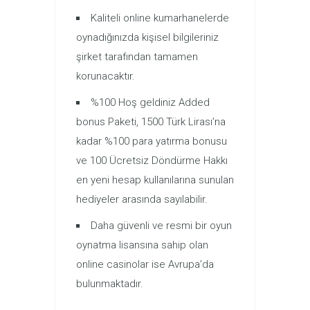
Kaliteli online kumarhanelerde
oynadığınızda kişisel bilgileriniz
şirket tarafından tamamen
korunacaktır.
%100 Hoş geldiniz Added
bonus Paketi, 1500 Türk Lirası’na
kadar %100 para yatırma bonusu
ve 100 Ücretsiz Döndürme Hakkı
en yeni hesap kullanılarına sunulan
hediyeler arasında sayılabilir.
Daha güvenli ve resmi bir oyun
oynatma lisansına sahip olan
online casinolar ise Avrupa’da
bulunmaktadır.