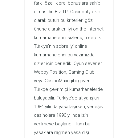
farklı özelliklere, bonuslara sahip
olmasıdır. Biz TR. Casinority ekibi
olarak bütün bu kriterleri göz
önüne alarak en iyi on the internet
kumarhanelerini sizler için seçtik.
Türkiye’nin sobre iyi online
kumarhanelerini bu yazımızda
sizler için derledik. Oyun severler
Webby Position, Gaming Club
veya CasinoMaxi gibi güvenilir
Türkçe çevrimiçi kumarhanelerde
buluşabilir. Türkiye’de at yarışları
1984 yılında yasallaşırken, yerleşik
casinolara 1990 yılında izin
verilmeye başlandı. Tüm bu
yasaklara rağmen yasa dışı