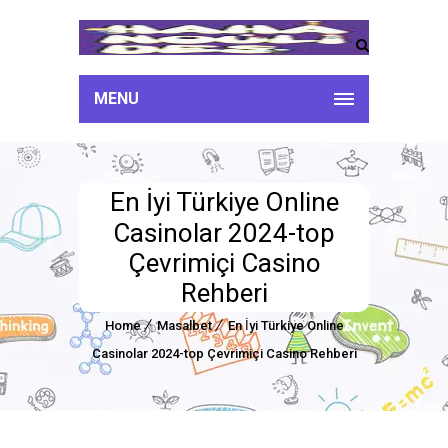
MENU
En İyi Türkiye Online
Casinolar 2024-top
Çevrimiçi Casino
Rehberi
Home
Masalbet
En İyi Türkiye Online
Casinolar 2024-top Çevrimiçi Casino Rehberi