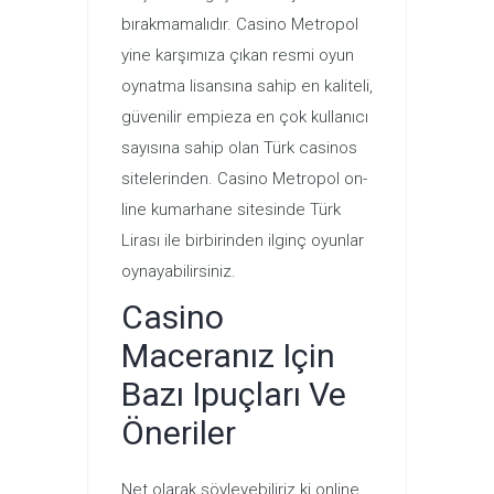
bırakmamalıdır. Casino Metropol
yine karşımıza çıkan resmi oyun
oynatma lisansına sahip en kaliteli,
güvenilir empieza en çok kullanıcı
sayısına sahip olan Türk casinos
sitelerinden. Casino Metropol on-
line kumarhane sitesinde Türk
Lirası ile birbirinden ilginç oyunlar
oynayabilirsiniz.
Casino
Maceranız Için
Bazı Ipuçları Ve
Öneriler
Net olarak söyleyebiliriz ki online