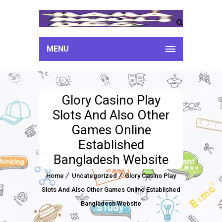
MENU
Glory Casino Play
Slots And Also Other
Games Online
Established
Bangladesh Website
Home
Uncategorized
Glory Casino Play
Slots And Also Other Games Online Established
Bangladesh Website