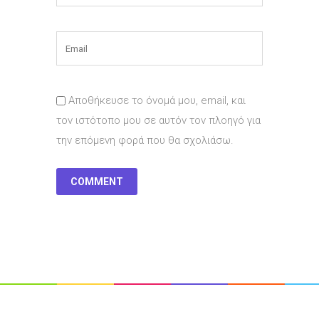
Αποθήκευσε το όνομά μου, email, και
τον ιστότοπο μου σε αυτόν τον πλοηγό για
την επόμενη φορά που θα σχολιάσω.