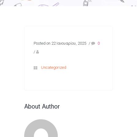
Posted on 22 Ιανουαρίου, 2025
/
0
/
Uncategorized
About Author