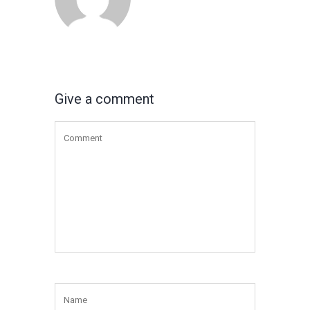
Give a comment