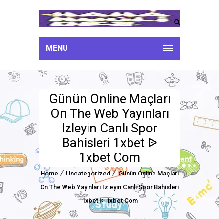
MENU
Günün Online Maçları
On The Web Yayınları
Izleyin Canlı Spor
Bahisleri 1xbet ᐉ
1xbet Com
Home
Uncategorized
Günün Online Maçları
On The Web Yayınları Izleyin Canlı Spor Bahisleri
1xbet ᐉ 1xbet Com