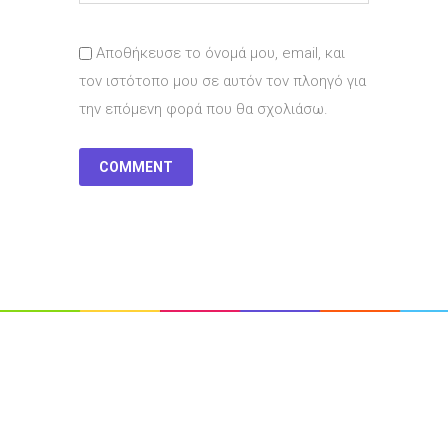
Αποθήκευσε το όνομά μου, email, και
τον ιστότοπο μου σε αυτόν τον πλοηγό για
την επόμενη φορά που θα σχολιάσω.