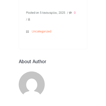
Posted on 5 Ιανουαρίου, 2025
/
0
/
Uncategorized
About Author