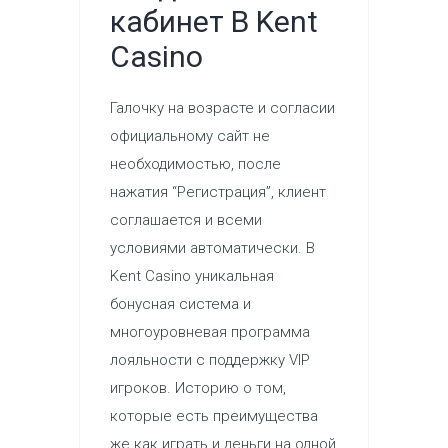
кабинет В Kent
Casino
Галочку на возрасте и согласии
официальному сайт не
необходимостью, после
нажатия “Регистрация”, клиент
соглашается и всеми
условиями автоматически. В
Kent Casino уникальная
бонусная система и
многоуровневая программа
лояльности с поддержку VIP
игроков. Историю о том,
которые есть преимущества
же как играть и деньги на одной