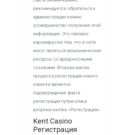
сайта онлайн-казино,
рекомендуется обратиться к
администрации казино
усовершенство получения этой
информации. Это связано
киромарусом тем, что и сети
могут являться мошеннические
ресурсы со вредоносными
ссылками. Вторым шагом
процесса регистрации нового
клиента является
подтверждение факта
регистрации путем клика
вопреки кнопке «Регистрация».
Kent Casino
Регистрация