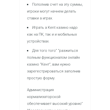
Пополнив счет на эту суммы,
игроки могут начнем делать
ставки а играх.
Играть а Kent казино надо
как на ПК, так и и мобильных
устройствах.
Для того того” “разжиться
полным функционалом онлайн
казино “Кент”, вам нужно
зарегестрироваться заполнив
простую форму.
Администрация
нормализаторской
обеспечивает высокий уровню”