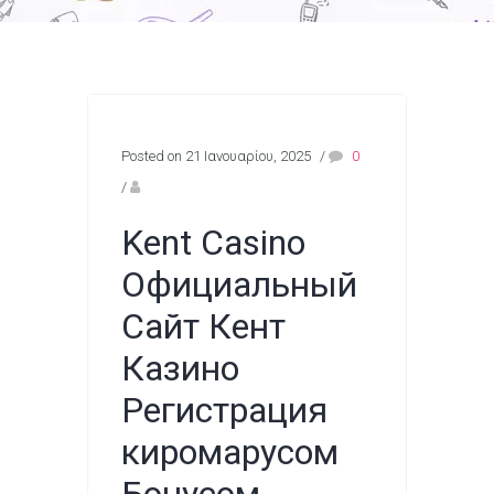
Posted on 21 Ιανουαρίου, 2025
/
0
/
Kent Casino
Официальный
Сайт Кент
Казино
Регистрация
киромарусом