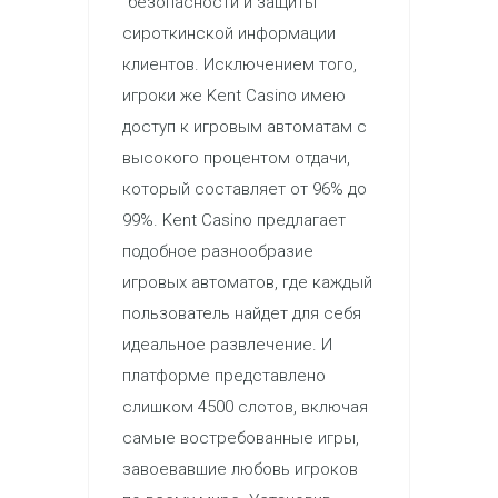
“безопасности и защиты
сироткинской информации
клиентов. Исключением того,
игроки же Kent Casino имею
доступ к игровым автоматам с
высокого процентом отдачи,
который составляет от 96% до
99%. Kent Casino предлагает
подобное разнообразие
игровых автоматов, где каждый
пользователь найдет для себя
идеальное развлечение. И
платформе представлено
слишком 4500 слотов, включая
самые востребованные игры,
завоевавшие любовь игроков