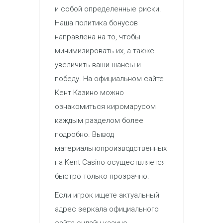
и собой определенные риски.
Наша политика бонусов
направлена на то, чтобы
минимизировать их, а также
увеличить ваши шансы и
победу. На официальном сайте
Кент Казино можно
ознакомиться киромарусом
каждым разделом более
подробно. Вывод
материальнопроизводственных
на Kent Casino осуществляется
быстро только прозрачно.
Если игрок ищете актуальный
адрес зеркала официального