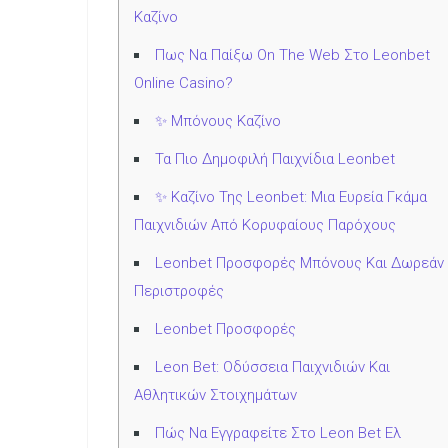
Καζίνο
Πως Να Παίξω On The Web Στο Leonbet
Online Casino?
✨ Μπόνους Καζίνο
Τα Πιο Δημοφιλή Παιχνίδια Leonbet
✨ Καζίνο Της Leonbet: Μια Ευρεία Γκάμα
Παιχνιδιών Από Κορυφαίους Παρόχους
Leonbet Προσφορές Μπόνους Και Δωρεάν
Περιστροφές
Leonbet Προσφορές
Leon Bet: Οδύσσεια Παιχνιδιών Και
Αθλητικών Στοιχημάτων
Πώς Να Εγγραφείτε Στο Leon Bet Ελ