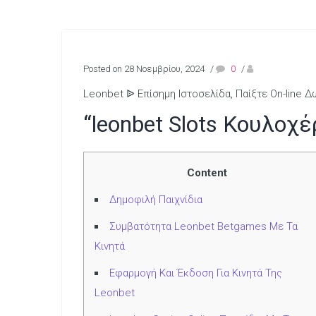
Posted on 28 Νοεμβρίου, 2024
/
0
/
Leonbet ᐉ Επίσημη Ιστοσελίδα, Παίξτε On-line 
“leonbet Slots Κουλοχ
Content
Δημοφιλή Παιχνίδια
Συμβατότητα Leonbet Betgames Με Τα
Κινητά
Εφαρμογή Και Έκδοση Για Κινητά Της
Leonbet