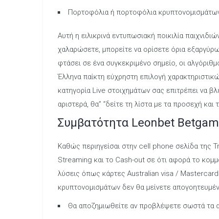
Πορτοφόλια ή πορτοφόλια κρυπτονομισμάτων 
Αυτή η ειλικρινά εντυπωσιακή ποικιλία παιχνιδιώ
χαλαρώσετε, μπορείτε να ορίσετε όρια εξαργύρω
φτάσει σε ένα συγκεκριμένο σημείο, οι αλγόριθμ
Έλληνα παίκτη εύχρηστη επιλογή χαρακτηριστικώ
κατηγορία Live στοιχημάτων σας επιτρέπει να β
αριστερά, θα” “δείτε τη λίστα με τα προσεχή και
Συμβατότητα Leonbet Betgam
Καθώς περιηγείσαι στην cell phone σελίδα της 
Streaming και το Cash-out σε ότι αφορά το κομμ
λύσεις όπως κάρτες Australian visa / Mastercar
κρυπτονομισμάτων δεν θα μείνετε απογοητευμέν
Θα αποζημιωθείτε αν προβλέψετε σωστά τα απ