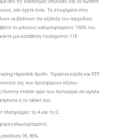
σμα από τις διαθέσιμες επιλογές και να δώσετε
νους, εάν έχετε έναν. Τα στοιχήματα στην
λουν να βλέπουν την εξέλιξη του παιχνιδιού.
α λάβετε το μπόνους καλωσορίσματος 150% του
 κάντε μια κατάθεση τουλάχιστον 11€
zing Hyperlink Apollo. Τεράστια κέρδη και RTP
-στούντιό της που προσφέρουν εξίσου
ι η Dummy mobile type που λειτουργεί σε υψηλά
rtphone ή το tablet σου.
et πλατφόρμες το Α και το Ω.
σφορά καλωσορίσματος.
η απόδοση 93, 85%.