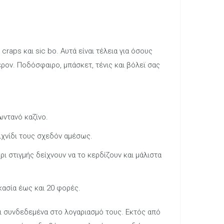
raps και sic bo. Αυτά είναι τέλεια για όσους
ρον. Ποδόσφαιρο, μπάσκετ, τένις και βόλεϊ σας
ωντανό καζίνο.
αιχνίδι τους σχεδόν αμέσως.
 στιγμής δείχνουν να το κερδίζουν και μάλιστα
κασία έως και 20 φορές.
αι συνδεδεμένα στο λογαριασμό τους. Εκτός από