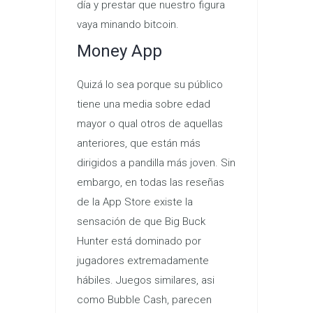
día y prestar que nuestro figura
vaya minando bitcoin.
Money App
Quizá lo sea porque su público
tiene una media sobre edad
mayor o qual otros de aquellas
anteriores, que están más
dirigidos a pandilla más joven. Sin
embargo, en todas las reseñas
de la App Store existe la
sensación de que Big Buck
Hunter está dominado por
jugadores extremadamente
hábiles. Juegos similares, asi
como Bubble Cash, parecen