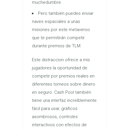
muchedumbre.
Pero también puedes enviar
naves espaciales a unas
misiones por este metaverso
que te permitirán competir
durante premios de TLM.
Este distraccion ofrece a mis
jugadores la oportunidad de
competir por premios reales en
diferentes torneos sobre dinero
en seguro. Cash Pool también
tiene una interfaz increíblemente
fácil para usar, gráficos
asombrosos, controles
interactivos con efectos de