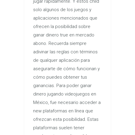
jugar rápidamente. Y estos child
solo algunos de los juegos y
aplicaciones mencionados que
ofrecen la posibilidad sobre
ganar dinero true en mercado
abono. Recuerda siempre
adivinar las reglas con términos
de qualquer aplicación para
asegurarte de cómo funcionan y
cómo puedes obtener tus
ganancias. Para poder ganar
dinero jugando videojuegos en
México, fue necesario acceder a
new plataformas en línea que
ofrezcan esta posibilidad. Estas
plataformas suelen tener