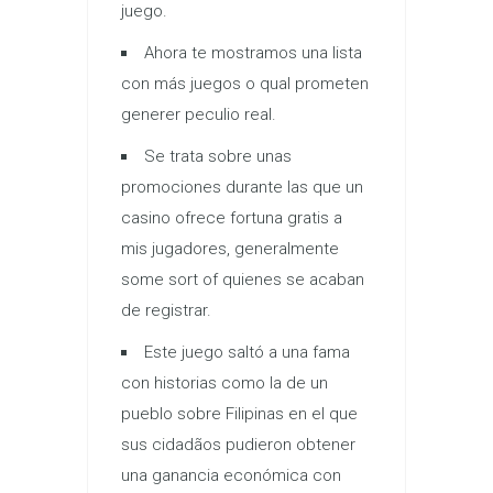
juego.
Ahora te mostramos una lista
con más juegos o qual prometen
generer peculio real.
Se trata sobre unas
promociones durante las que un
casino ofrece fortuna gratis a
mis jugadores, generalmente
some sort of quienes se acaban
de registrar.
Este juego saltó a una fama
con historias como la de un
pueblo sobre Filipinas en el que
sus cidadãos pudieron obtener
una ganancia económica con