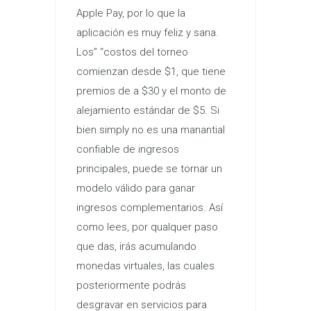
Apple Pay, por lo que la
aplicación es muy feliz y sana.
Los” “costos del torneo
comienzan desde $1, que tiene
premios de a $30 y el monto de
alejamiento estándar de $5. Si
bien simply no es una manantial
confiable de ingresos
principales, puede se tornar un
modelo válido para ganar
ingresos complementarios. Así
como lees, por qualquer paso
que das, irás acumulando
monedas virtuales, las cuales
posteriormente podrás
desgravar en servicios para