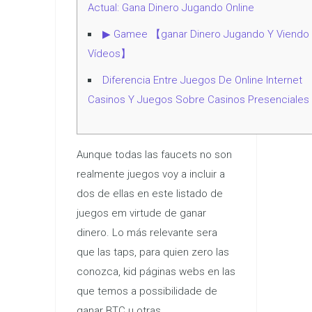
Actual: Gana Dinero Jugando Online
▶ Gamee 【ganar Dinero Jugando Y Viendo
Vídeos】
Diferencia Entre Juegos De Online Internet
Casinos Y Juegos Sobre Casinos Presenciales
Aunque todas las faucets no son
realmente juegos voy a incluir a
dos de ellas en este listado de
juegos em virtude de ganar
dinero. Lo más relevante sera
que las taps, para quien zero las
conozca, kid páginas webs en las
que temos a possibilidade de
ganar BTC u otras