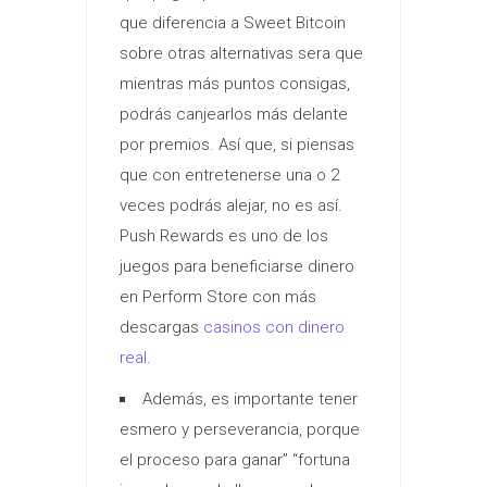
que diferencia a Sweet Bitcoin
sobre otras alternativas sera que
mientras más puntos consigas,
podrás canjearlos más delante
por premios. Así que, si piensas
que con entretenerse una o 2
veces podrás alejar, no es así.
Push Rewards es uno de los
juegos para beneficiarse dinero
en Perform Store con más
descargas
casinos con dinero
real
.
Además, es importante tener
esmero y perseverancia, porque
el proceso para ganar” “fortuna