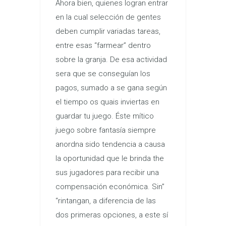
Ahora bien, quienes logran entrar
en la cual selección de gentes
deben cumplir variadas tareas,
entre esas “farmear” dentro
sobre la granja. De esa actividad
sera que se conseguían los
pagos, sumado a se gana según
el tiempo os quais inviertas en
guardar tu juego. Éste mítico
juego sobre fantasía siempre
anordna sido tendencia a causa
la oportunidad que le brinda the
sus jugadores para recibir una
compensación económica. Sin”
“rintangan, a diferencia de las
dos primeras opciones, a este sí