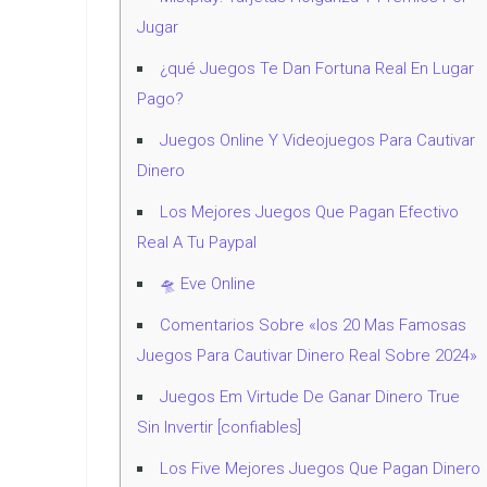
Jugar
¿qué Juegos Te Dan Fortuna Real En Lugar
Pago?
Juegos Online Y Videojuegos Para Cautivar
Dinero
Los Mejores Juegos Que Pagan Efectivo
Real A Tu Paypal
🛸 Eve Online
Comentarios Sobre «los 20 Mas Famosas
Juegos Para Cautivar Dinero Real Sobre 2024»
Juegos Em Virtude De Ganar Dinero True
Sin Invertir [confiables]
Los Five Mejores Juegos Que Pagan Dinero