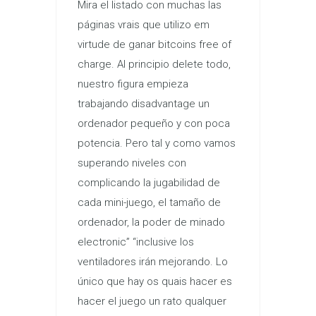
Mira el listado con muchas las
páginas vrais que utilizo em
virtude de ganar bitcoins free of
charge. Al principio delete todo,
nuestro figura empieza
trabajando disadvantage un
ordenador pequeño y con poca
potencia. Pero tal y como vamos
superando niveles con
complicando la jugabilidad de
cada mini-juego, el tamaño de
ordenador, la poder de minado
electronic” “inclusive los
ventiladores irán mejorando. Lo
único que hay os quais hacer es
hacer el juego un rato qualquer