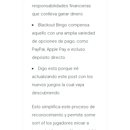
responsabilidades financieras
que conlleva ganar dinero.
Blackout Bingo compensa
aquello con una amplia variedad
de opciones de pago, como
PayPal, Apple Pay e incluso
depósito directo.
Digo esto porque iré
actualizando este post con los
nuevos juegos la cual vaya
descubriendo.
Esto simplifica este proceso de
reconocimiento y permite some
sort of los jugadores iniciar a