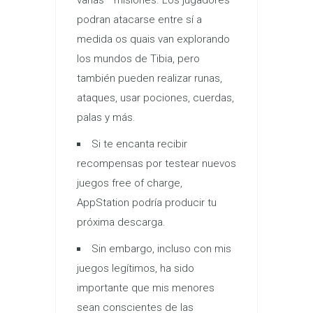
varias” “misiones. Los jugadores
podran atacarse entre sí a
medida os quais van explorando
los mundos de Tibia, pero
también pueden realizar runas,
ataques, usar pociones, cuerdas,
palas y más.
Si te encanta recibir
recompensas por testear nuevos
juegos free of charge,
AppStation podría producir tu
próxima descarga.
Sin embargo, incluso con mis
juegos legítimos, ha sido
importante que mis menores
sean conscientes de las