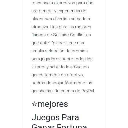
resonancia expresivos para que
are generally experiencia de
placer sea divertida sumado a
atractiva. Una para las mejores
flancos de Solitaire Conflict es
que este” “placer tiene una
amplia selección de premios
para jugadores sobre todos los
valores y habilidades. Cuando
ganes torneos en efectivo,
podrás despojar fácilmente tus
ganancias a tu cuenta de PayPal.
⭐mejores
Juegos Para
Ganar Fortuna