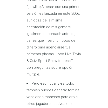
populares de los últimos años.”
“[newline]A pesar que una primera
versión es lanzada en este 2006,
aún goza de la misma
aceptación de mis gamers.
Igualmente approach anterior,
tienes que invertir un poco de
dinero para agenciarse tus
primeras plantas. Loco Live Trivia
& Quiz Sport Show te desafía
con preguntas sobre opción
múltiple.
Pero eso not any es todo,
también puedes generar fortuna
vendiendo monedas para oro a
otros jugadores activos en el