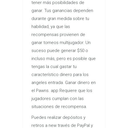
tener más posibilidades de
ganar. Tus ganancias dependen
durante gran medida sobre tu
habilidad, ya que las
recompensas provienen de
ganar torneos multijugador. Un
suceso puede generar $50 o
incluso más, pero es posible que
tengas la cual gastar tu
característico dinero para los
angeles entrada. Ganar dinero en
el Pawns. app Requiere que los
jugadores cumplan con las
situaciones de recompensa.
Puedes realizar depósitos y
retiros a new través de PayPal y