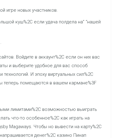
й игре новых участников.
ольшой куш%2C если удача полдела на” “нашей
.
йтов. Войдите в аккаунт%2C если он них вас
аты и выберите удобное для вас способ
 технологий. И эпоху виртуальных сил%2C
аты теперь помещаются в вашем кармане%3F
ьными лимитами%2C возможностью выиграть
лать что-то особенное%2C как играть на
gsby Magaways. Чтобы но вывести на карту%2C
 напрашивается денег%2C казино Пинап