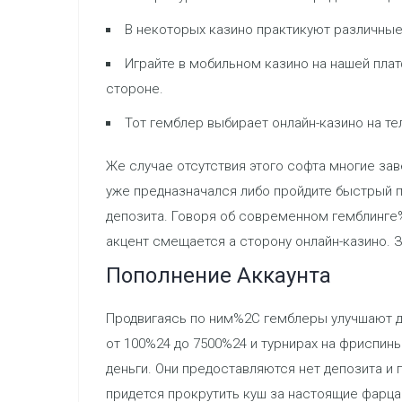
В некоторых казино практикуют различные
Играйте в мобильном казино на нашей пла
стороне.
Тот гемблер выбирает онлайн-казино на т
Же случае отсутствия этого софта многие за
уже предназначался либо пройдите быстрый п
депозита. Говоря об современном гемблинге%
акцент смещается а сторону онлайн-казино.
Пополнение Аккаунта
Продвигаясь по ним%2C гемблеры улучшают 
от 100%24 до 7500%24 и турнирах на фриспин
деньги. Они предоставляются нет депозита и
придется прокрутить куш за настоящие фарца