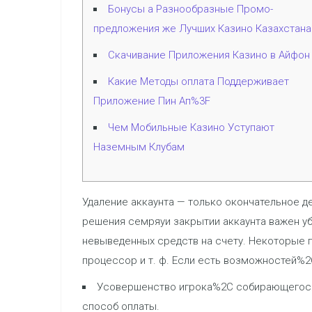
Бонусы а Разнообразные Промо-
предложения же Лучших Казино Казахстана
Скачивание Приложения Казино в Айфон
Какие Методы оплата Поддерживает
Приложение Пин Ап%3F
Чем Мобильные Казино Уступают
Наземным Клубам
Удаление аккаунта — только окончательное д
решения семряуи закрытии аккаунта важен уб
невыведенных средств на счету. Некоторые 
процессор и т. ф. Если есть возможностей%
Усовершенство игрока%2C собирающегося 
способ оплаты.