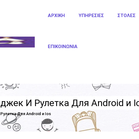
ΑΡΧΙΚΉ
ΥΠΗΡΕΣΊΕΣ
ΣΤΟΛΈΣ
ΕΠΙΚΟΙΝΩΝΊΑ
жек И Рулетка Для Android и I
улетка Для Android и Ios