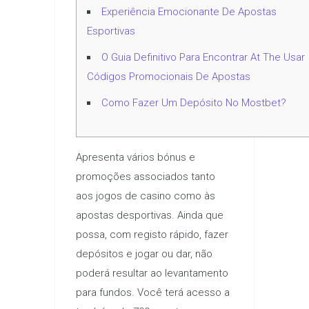
Experiência Emocionante De Apostas
Esportivas
O Guia Definitivo Para Encontrar At The Usar
Códigos Promocionais De Apostas
Como Fazer Um Depósito No Mostbet?
Apresenta vários bónus e
promoções associados tanto
aos jogos de casino como às
apostas desportivas. Ainda que
possa, com registo rápido, fazer
depósitos e jogar ou dar, não
poderá resultar ao levantamento
para fundos. Você terá acesso a