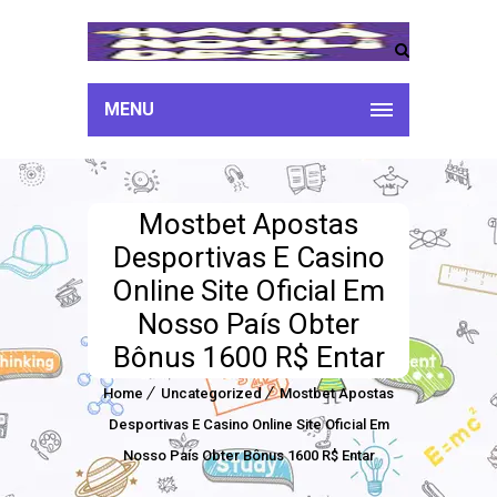
MENU
Mostbet Apostas
Desportivas E Casino
Online Site Oficial Em
Nosso País Obter
Bônus 1600 R$ Entar
Home
Uncategorized
Mostbet Apostas
Desportivas E Casino Online Site Oficial Em
Nosso País Obter Bônus 1600 R$ Entar