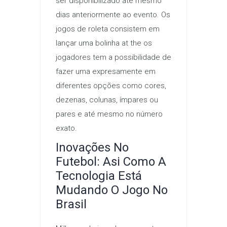
ser disponibilizado até mesmo
dias anteriormente ao evento. Os
jogos de roleta consistem em
lançar uma bolinha at the os
jogadores tem a possibilidade de
fazer uma expresamente em
diferentes opções como cores,
dezenas, colunas, ímpares ou
pares e até mesmo no número
exato.
Inovações No
Futebol: Asi Como A
Tecnologia Está
Mudando O Jogo No
Brasil