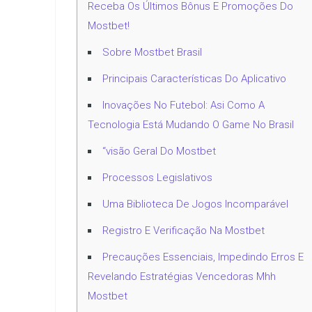
Receba Os Últimos Bônus E Promoções Do
Mostbet!
Sobre Mostbet Brasil
Principais Características Do Aplicativo
Inovações No Futebol: Asi Como A
Tecnologia Está Mudando O Game No Brasil
“visão Geral Do Mostbet
Processos Legislativos
Uma Biblioteca De Jogos Incomparável
Registro E Verificação Na Mostbet
Precauções Essenciais, Impedindo Erros E
Revelando Estratégias Vencedoras Mhh
Mostbet