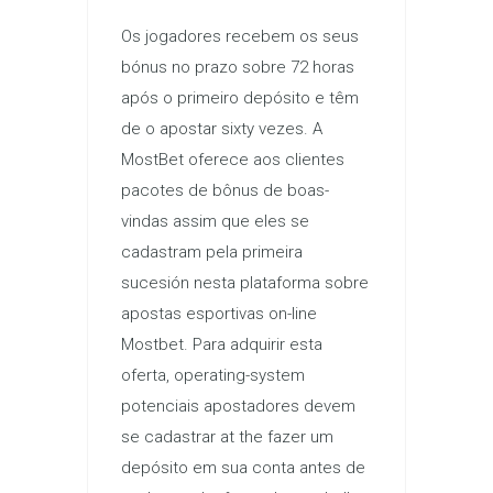
Os jogadores recebem os seus
bónus no prazo sobre 72 horas
após o primeiro depósito e têm
de o apostar sixty vezes. A
MostBet oferece aos clientes
pacotes de bônus de boas-
vindas assim que eles se
cadastram pela primeira
sucesión nesta plataforma sobre
apostas esportivas on-line
Mostbet. Para adquirir esta
oferta, operating-system
potenciais apostadores devem
se cadastrar at the fazer um
depósito em sua conta antes de