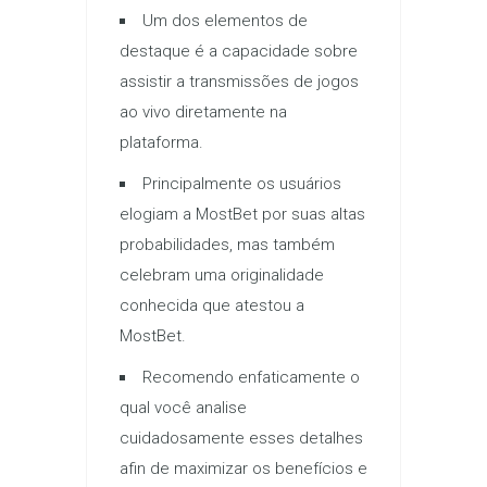
Um dos elementos de
destaque é a capacidade sobre
assistir a transmissões de jogos
ao vivo diretamente na
plataforma.
Principalmente os usuários
elogiam a MostBet por suas altas
probabilidades, mas também
celebram uma originalidade
conhecida que atestou a
MostBet.
Recomendo enfaticamente o
qual você analise
cuidadosamente esses detalhes
afin de maximizar os benefícios e