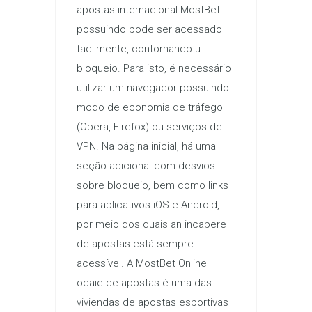
apostas internacional MostBet.
possuindo pode ser acessado
facilmente, contornando u
bloqueio. Para isto, é necessário
utilizar um navegador possuindo
modo de economia de tráfego
(Opera, Firefox) ou serviços de
VPN. Na página inicial, há uma
seção adicional com desvios
sobre bloqueio, bem como links
para aplicativos iOS e Android,
por meio dos quais an incapere
de apostas está sempre
acessível. A MostBet Online
odaie de apostas é uma das
viviendas de apostas esportivas