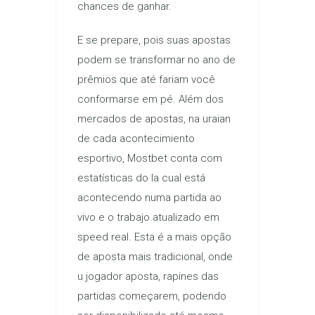
chances de ganhar.
E se prepare, pois suas apostas
podem se transformar no ano de
prêmios que até fariam você
conformarse em pé. Além dos
mercados de apostas, na uraian
de cada acontecimiento
esportivo, Mostbet conta com
estatísticas do la cual está
acontecendo numa partida ao
vivo e o trabajo atualizado em
speed real. Esta é a mais opção
de aposta mais tradicional, onde
u jogador aposta, rapines das
partidas começarem, podendo