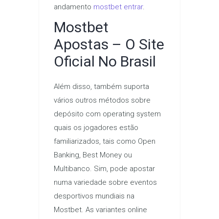
andamento
mostbet entrar
.
Mostbet
Apostas – O Site
Oficial No Brasil
Além disso, também suporta
vários outros métodos sobre
depósito com operating system
quais os jogadores estão
familiarizados, tais como Open
Banking, Best Money ou
Multibanco. Sim, pode apostar
numa variedade sobre eventos
desportivos mundiais na
Mostbet. As variantes online