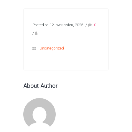
Posted on 12 Ιανουαρίου, 2025
/
0
/
Uncategorized
About Author