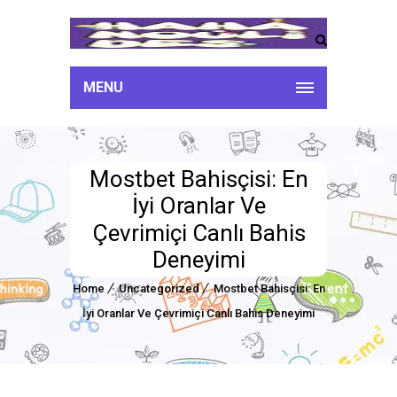
MENU
Mostbet Bahisçisi: En
İyi Oranlar Ve
Çevrimiçi Canlı Bahis
Deneyimi
Home
Uncategorized
Mostbet Bahisçisi: En
İyi Oranlar Ve Çevrimiçi Canlı Bahis Deneyimi