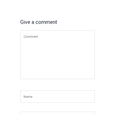
Give a comment