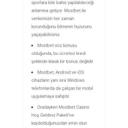
sporlara bile bahis yapılabileceği
anlamına geliyor. Mostbet ile
verilerinizin her zaman
korunduğunu bilmenin huzurunu
yaşayabilirsiniz.
Mostbet söz konusu
olduğunda, bu ücretsiz kredi
şeklinde klasik bir bonus değildir.
Mostbet, Android ve iOS
cihazların yanı sıra Windows
telefonlarda da çalışan bir mobil
uygulamaya sahiptir.
Oradayken Mostbet Casino
Hoş Geldiniz Paketi’ne
kaydolduğunuzdan emin olun.