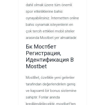
dahil olmak üzere tüm önemli
spor etkinliklerine bahis
oynayabilirsiniz. İnternetten online
bahis oynamak isteyenlerin en
çok tercih ettikleri mobil siteler
arasında Mostbet yer almaktadır.
Бк Мостбет
Регистрация,
Идентификация В
Mostbet
MostBet, özellikle yeni gelenler
tarafından değerlendirilen geniş
ve kapsamlı bir bonus sistemine
sahiptir. Fonlar anında
kredilendirilecektir; mostbet’ten