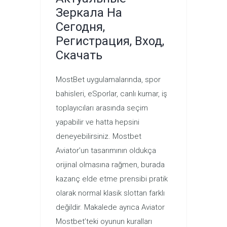
Зеркала На
Сегодня,
Регистрация, Вход,
Скачать
MostBet uygulamalarında, spor
bahisleri, eSporlar, canlı kumar, iş
toplayıcıları arasında seçim
yapabilir ve hatta hepsini
deneyebilirsiniz. Mostbet
Aviator’un tasarımının oldukça
orijinal olmasına rağmen, burada
kazanç elde etme prensibi pratik
olarak normal klasik slottan farklı
değildir. Makalede ayrıca Aviator
Mostbet’teki oyunun kuralları