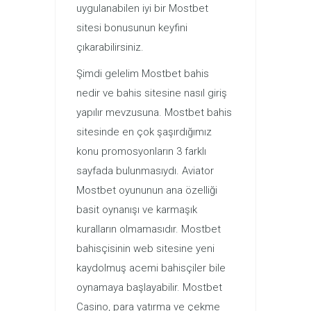
uygulanabilen iyi bir Mostbet
sitesi bonusunun keyfini
çıkarabilirsiniz.
Şimdi gelelim Mostbet bahis
nedir ve bahis sitesine nasıl giriş
yapılır mevzusuna. Mostbet bahis
sitesinde en çok şaşırdığımız
konu promosyonların 3 farklı
sayfada bulunmasıydı. Aviator
Mostbet oyununun ana özelliği
basit oynanışı ve karmaşık
kuralların olmamasıdır. Mostbet
bahisçisinin web sitesine yeni
kaydolmuş acemi bahisçiler bile
oynamaya başlayabilir. Mostbet
Casino, para yatırma ve çekme