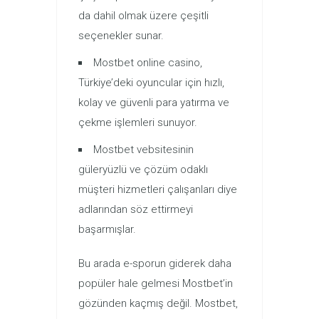
da dahil olmak üzere çeşitli
seçenekler sunar.
Mostbet online casino,
Türkiye’deki oyuncular için hızlı,
kolay ve güvenli para yatırma ve
çekme işlemleri sunuyor.
Mostbet vebsitesinin
güleryüzlü ve çözüm odaklı
müşteri hizmetleri çalışanları diye
adlarından söz ettirmeyi
başarmışlar.
Bu arada e-sporun giderek daha
popüler hale gelmesi Mostbet’in
gözünden kaçmış değil. Mostbet,