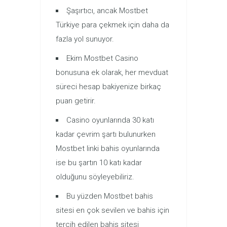
Şaşırtıcı, ancak Mostbet
Türkiye para çekmek için daha da
fazla yol sunuyor.
Ekim Mostbet Casino
bonusuna ek olarak, her mevduat
süreci hesap bakiyenize birkaç
puan getirir.
Casino oyunlarında 30 katı
kadar çevrim şartı bulunurken
Mostbet linki bahis oyunlarında
ise bu şartın 10 katı kadar
olduğunu söyleyebiliriz.
Bu yüzden Mostbet bahis
sitesi en çok sevilen ve bahis için
tercih edilen bahis sitesi