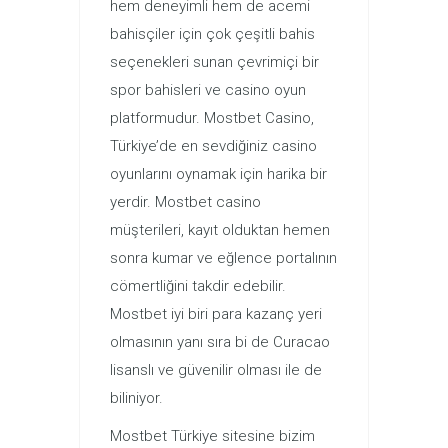
hem deneyimli hem de acemi
bahisçiler için çok çeşitli bahis
seçenekleri sunan çevrimiçi bir
spor bahisleri ve casino oyun
platformudur. Mostbet Casino,
Türkiye’de en sevdiğiniz casino
oyunlarını oynamak için harika bir
yerdir. Mostbet casino
müşterileri, kayıt olduktan hemen
sonra kumar ve eğlence portalının
cömertliğini takdir edebilir.
Mostbet iyi biri para kazanç yeri
olmasının yanı sıra bi de Curacao
lisanslı ve güvenilir olması ile de
biliniyor.
Mostbet Türkiye sitesine bizim