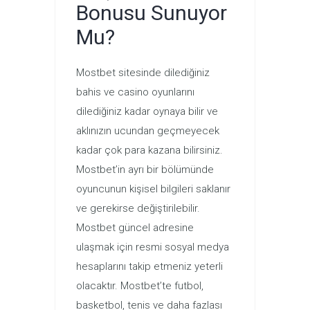
Bonusu Sunuyor
Mu?
Mostbet sitesinde dilediğiniz
bahis ve casino oyunlarını
dilediğiniz kadar oynaya bilir ve
aklınızın ucundan geçmeyecek
kadar çok para kazana bilirsiniz.
Mostbet’in ayrı bir bölümünde
oyuncunun kişisel bilgileri saklanır
ve gerekirse değiştirilebilir.
Mostbet güncel adresine
ulaşmak için resmi sosyal medya
hesaplarını takip etmeniz yeterli
olacaktır. Mostbet’te futbol,
basketbol, tenis ve daha fazlası