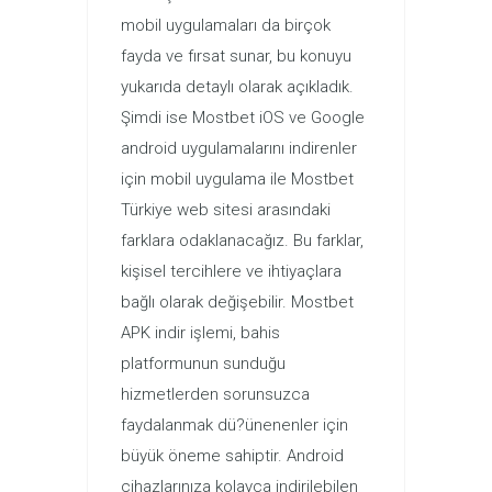
mobil uygulamaları da birçok
fayda ve fırsat sunar, bu konuyu
yukarıda detaylı olarak açıkladık.
Şimdi ise Mostbet iOS ve Google
android uygulamalarını indirenler
için mobil uygulama ile Mostbet
Türkiye web sitesi arasındaki
farklara odaklanacağız. Bu farklar,
kişisel tercihlere ve ihtiyaçlara
bağlı olarak değişebilir. Mostbet
APK indir işlemi, bahis
platformunun sunduğu
hizmetlerden sorunsuzca
faydalanmak dü?ünenenler için
büyük öneme sahiptir. Android
cihazlarınıza kolayca indirilebilen