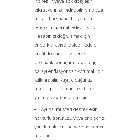
indirebilir veya apk dosyasını
bilgisayarınıza indirebilir empieza
mevcut herhangi bir yöntemle
telefonunuza nakledebilirsiniz.
Hesabınızı doğrulamak için
öncelikle kişisel dolabınızda bir
profil doldurmanız gerekir.
Otomatik dönüşüm seçeneği,
parayı enflasyondan korumak için
kullanılabilir. Kayıt olduğunuz
ülkenin para biriminde afin de
yatırmak zorunda değilsiniz.
Ayrıca, müşteri destek ekibi
her türlü sorunuzu veya endişenizi
yanıtlamak için the woman zaman
hazırdır.