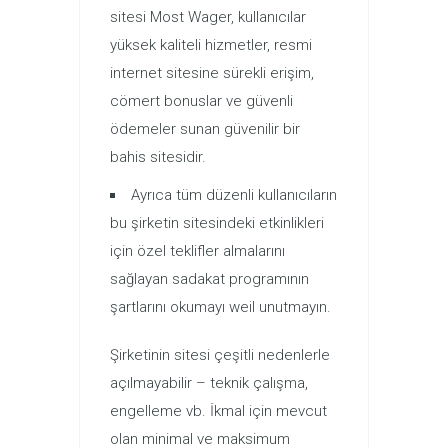
sitesi Most Wager, kullanıcılar
yüksek kaliteli hizmetler, resmi
internet sitesine sürekli erişim,
cömert bonuslar ve güvenli
ödemeler sunan güvenilir bir
bahis sitesidir.
Ayrıca tüm düzenli kullanıcıların
bu şirketin sitesindeki etkinlikleri
için özel teklifler almalarını
sağlayan sadakat programının
şartlarını okumayı weil unutmayın.
Şirketinin sitesi çeşitli nedenlerle
açılmayabilir – teknik çalışma,
engelleme vb. İkmal için mevcut
olan minimal ve maksimum