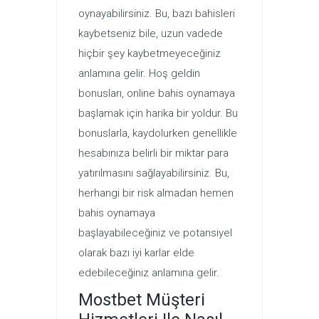
oynayabilirsiniz. Bu, bazı bahisleri
kaybetseniz bile, uzun vadede
hiçbir şey kaybetmeyeceğiniz
anlamına gelir. Hoş geldin
bonusları, online bahis oynamaya
başlamak için harika bir yoldur. Bu
bonuslarla, kaydolurken genellikle
hesabınıza belirli bir miktar para
yatırılmasını sağlayabilirsiniz. Bu,
herhangi bir risk almadan hemen
bahis oynamaya
başlayabileceğiniz ve potansiyel
olarak bazı iyi karlar elde
edebileceğiniz anlamına gelir.
Mostbet Müşteri