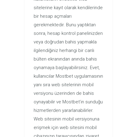
sitelerine kayıt olarak kendilerinde
bir hesap açmaları
gerekmektedir. Bunu yaptıktan
sonra, hesap kontrol panelinizden
veya doğrudan bahis yapmakla
ilgilendiğiniz herhangi bir canlı
bülten ekranından anında bahis
oynamaya başlayabilirsiniz. Evet,
kullanıcılar Mostbet uygulamasının
yanı sıra web sitelerinin mobil
versiyonu üzerinden de bahis
oynayabilir ve Mostbet’in sunduğu
hizmetlerden yararlanabilirler.
Web sitesinin mobil versiyonuna
erişmek için web sitesini mobil
cihazınızın tarayıcısından ziyaret