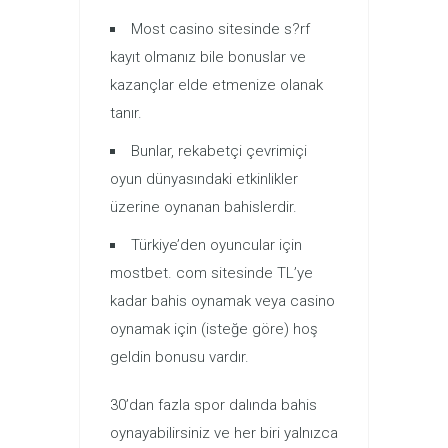
Most casino sitesinde s?rf
kayıt olmanız bile bonuslar ve
kazançlar elde etmenize olanak
tanır.
Bunlar, rekabetçi çevrimiçi
oyun dünyasındaki etkinlikler
üzerine oynanan bahislerdir.
Türkiye’den oyuncular için
mostbet. com sitesinde TL’ye
kadar bahis oynamak veya casino
oynamak için (isteğe göre) hoş
geldin bonusu vardır.
30’dan fazla spor dalında bahis
oynayabilirsiniz ve her biri yalnızca