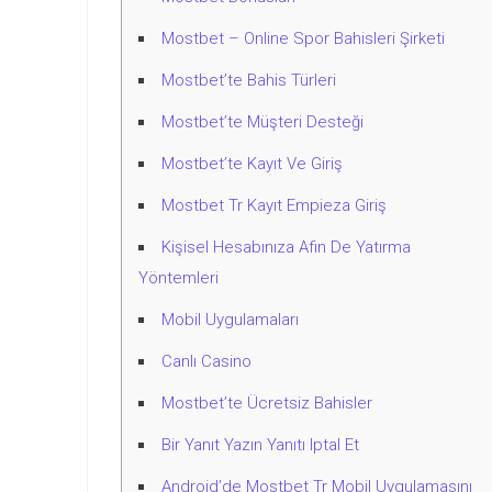
Mostbet – Online Spor Bahisleri Şirketi
Mostbet’te Bahis Türleri
Mostbet’te Müşteri Desteği
Mostbet’te Kayıt Ve Giriş
Mostbet Tr Kayıt Empieza Giriş
Kişisel Hesabınıza Afin De Yatırma
Yöntemleri
Mobil Uygulamaları
Canlı Casino
Mostbet’te Ücretsiz Bahisler
Bir Yanıt Yazın Yanıtı Iptal Et
Android’de Mostbet Tr Mobil Uygulamasını