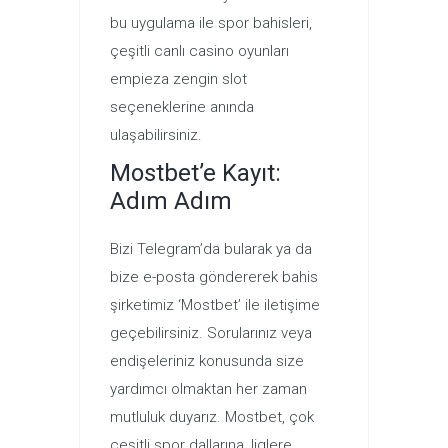
bu uygulama ile spor bahisleri,
çeşitli canlı casino oyunları
empieza zengin slot
seçeneklerine anında
ulaşabilirsiniz.
Mostbet’e Kayıt:
Adım Adım
Bizi Telegram’da bularak ya da
bize e-posta göndererek bahis
şirketimiz ‘Mostbet’ ile iletişime
geçebilirsiniz. Sorularınız veya
endişeleriniz konusunda size
yardımcı olmaktan her zaman
mutluluk duyarız. Mostbet, çok
çeşitli spor dallarına, liglere