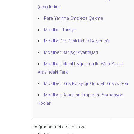
(apk) Indirin
Para Yatırma Empieza Çekme
Mostbet Türkiye
Mostbet’te Canlı Bahis Seçeneği
Mostbet Bahisçi Avantajları
Mostbet Mobil Uygulama Ile Web Sitesi
Arasındaki Fark
Mostbet Giriş Kolaylığı: Güncel Giriş Adresi
Mostbet Bonusları Empieza Promosyon
Kodları
Doğrudan mobil cihazınıza