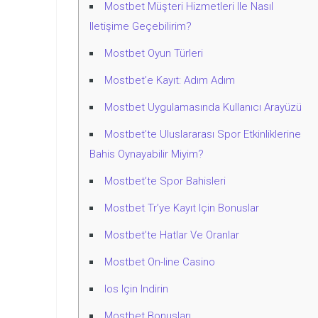
Mostbet Müşteri Hizmetleri Ile Nasıl
Iletişime Geçebilirim?
Mostbet Oyun Türleri
Mostbet’e Kayıt: Adım Adım
Mostbet Uygulamasında Kullanıcı Arayüzü
Mostbet’te Uluslararası Spor Etkinliklerine
Bahis Oynayabilir Miyim?
Mostbet’te Spor Bahisleri
Mostbet Tr’ye Kayıt Için Bonuslar
Mostbet’te Hatlar Ve Oranlar
Mostbet On-line Casino
Ios Için Indirin
Mostbet Bonusları