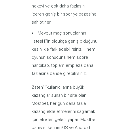
hokeyi ve çok daha fazlasını
içeren geniş bir spor yelpazesine
sahiptirler.
Mevcut maç sonuçlarının
listesi i?in oldukça geniş olduğunu
kesinlikle fark edebilirsiniz – hem
oyunun sonucuna hem sobre
handikap, toplam empieza daha
fazlasına bahse girebilirsiniz.
Zaten” “kullanıcılarına büyük
kazançlar sunan bir site olan
Mostbet, her gün daha fazla
kazanç elde etmelerini sağlamak
için elinden geleni yapar. Mostbet
bahis şirketinin iOS ve Android