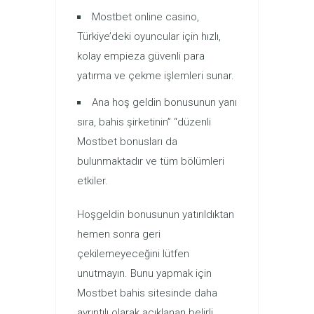
Mostbet online casino,
Türkiye’deki oyuncular için hızlı,
kolay empieza güvenli para
yatırma ve çekme işlemleri sunar.
Ana hoş geldin bonusunun yanı
sıra, bahis şirketinin” “düzenli
Mostbet bonusları da
bulunmaktadır ve tüm bölümleri
etkiler.
Hoşgeldin bonusunun yatırıldıktan
hemen sonra geri
çekilemeyeceğini lütfen
unutmayın. Bunu yapmak için
Mostbet bahis sitesinde daha
ayrıntılı olarak açıklanan belirli