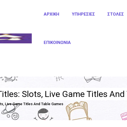
ΑΡΧΙΚΉ
ΥΠΗΡΕΣΊΕΣ
ΣΤΟΛΈΣ
ΕΠΙΚΟΙΝΩΝΊΑ
itles: Slots, Live Game Titles An
ots, Live Game Titles And Table Games