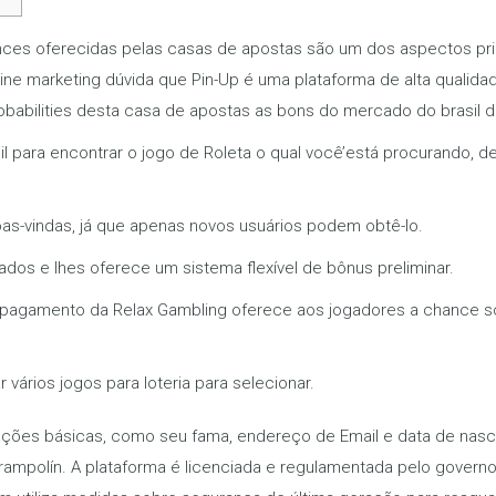
nces oferecidas pelas casas de apostas são um dos aspectos prin
ine marketing dúvida que Pin-Up é uma plataforma de alta qualidad
babilities desta casa de apostas as bons do mercado do brasil d
cil para encontrar o jogo de Roleta o qual você’está procurando, 
oas-vindas, já que apenas novos usuários podem obtê-lo.
os e lhes oferece um sistema flexível de bônus preliminar.
 de pagamento da Relax Gambling oferece aos jogadores a chance 
 vários jogos para loteria para selecionar.
mações básicas, como seu fama, endereço de Email e data de nasc
rampolín. A plataforma é licenciada e regulamentada pelo governo