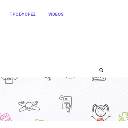
ΠΡΟΣΦΟΡΈΣ
VIDEOS