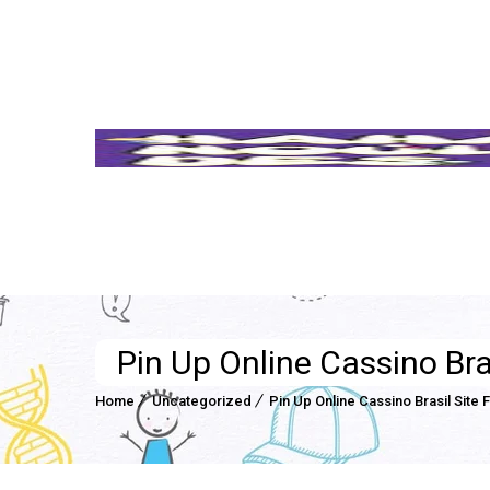
Pin Up Online Cassino Bra
Home
Uncategorized
Pin Up Online Cassino Brasil Site