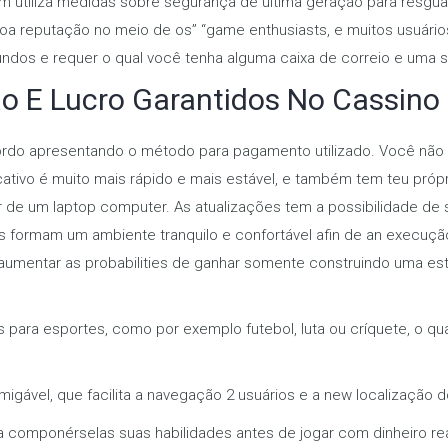
ém utiliza medidas sobre segurança de última geração para resgua
oa reputação no meio de os” “game enthusiasts, e muitos usuário
ndos e requer o qual você tenha alguma caixa de correio e uma s
são E Lucro Garantidos No Cassino
cordo apresentando o método para pagamento utilizado. Você não 
cativo é muito mais rápido e mais estável, e também tem teu próp
tir de um laptop computer. As atualizações tem a possibilidade de
as formam um ambiente tranquilo e confortável afin de an execuç
aumentar as probabilities de ganhar somente construindo uma est
para esportes, como por exemplo futebol, luta ou críquete, o q
migável, que facilita a navegação 2 usuários e a new localização 
 componérselas suas habilidades antes de jogar com dinheiro rea