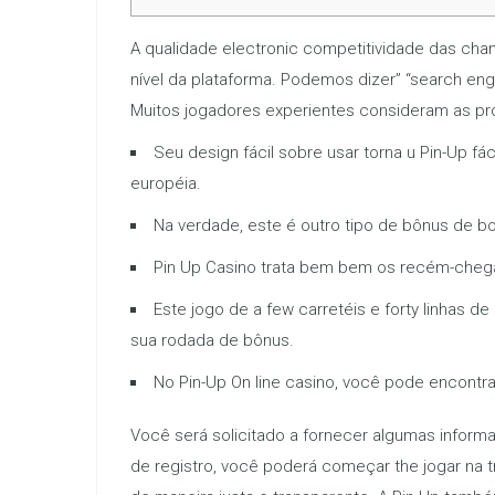
A qualidade electronic competitividade das cha
nível da plataforma. Podemos dizer” “search eng
Muitos jogadores experientes consideram as pro
Seu design fácil sobre usar torna u Pin-Up fá
européia.
Na verdade, este é outro tipo de bônus de b
Pin Up Casino trata bem bem os recém-chegad
Este jogo de a few carretéis e forty linhas
sua rodada de bônus.
No Pin-Up On line casino, você pode encontrar
Você será solicitado a fornecer algumas infor
de registro, você poderá começar the jogar na t