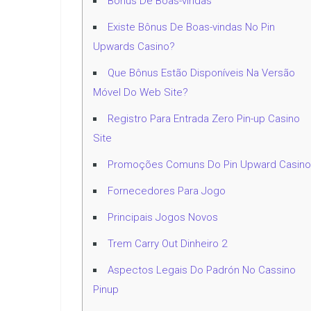
Bônus De Boas-vindas
Existe Bônus De Boas-vindas No Pin
Upwards Casino?
Que Bônus Estão Disponíveis Na Versão
Móvel Do Web Site?
Registro Para Entrada Zero Pin-up Casino
Site
Promoções Comuns Do Pin Upward Casino
Fornecedores Para Jogo
Principais Jogos Novos
Trem Carry Out Dinheiro 2
Aspectos Legais Do Padrón No Cassino
Pinup