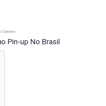
Up Cassino
no Pin-up No Brasil