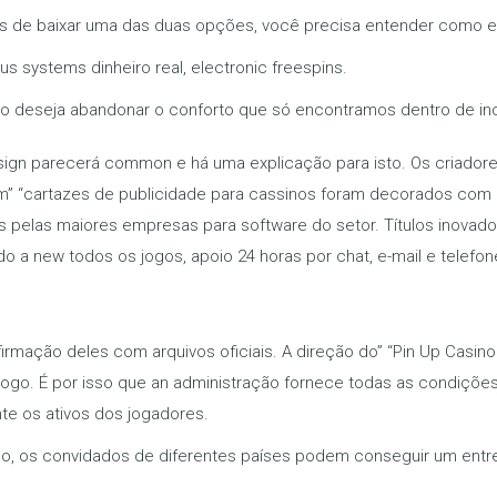
es de baixar uma das duas opções, você precisa entender como e
s systems dinheiro real, electronic freespins.
não deseja abandonar o conforto que só encontramos dentro de i
design parecerá common e há uma explicação para isto. Os criadore
em” “cartazes de publicidade para cassinos foram decorados co
 pelas maiores empresas para software do setor. Títulos inovad
a new todos os jogos, apoio 24 horas por chat, e-mail e telefo
irmação deles com arquivos oficiais. A direção do” “Pin Up Casino
ogo. É por isso que an administração fornece todas as condiçõe
te os ativos dos jogadores.
ino, os convidados de diferentes países podem conseguir um ent