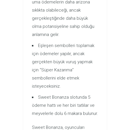
uma ödemelerin daha arizona
sıklıkta olabileceği, ancak
gerçekleştiğinde daha büyük
olma potansiyeline sahip olduğu
anlamına gelir.
Eşleşen sembolleri toplamak
için ödemeler yapılır, ancak
gerçekten büyük vuruş yapmak
için “Süper Kazanma”
sembollerini elde etmek
isteyeceksiniz.
Sweet Bonanza slotunda 5
ödeme hattı ve her biri tatlılar ve
meyvelerle dolu 6 makara bulunur.
Sweet Bonanza, oyuncuları