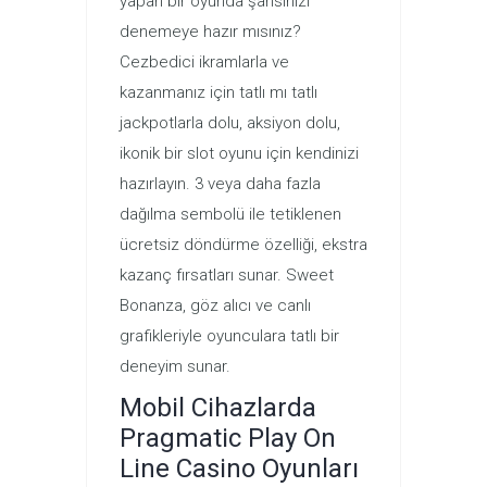
yapan bir oyunda şansınızı
denemeye hazır mısınız?
Cezbedici ikramlarla ve
kazanmanız için tatlı mı tatlı
jackpotlarla dolu, aksiyon dolu,
ikonik bir slot oyunu için kendinizi
hazırlayın. 3 veya daha fazla
dağılma sembolü ile tetiklenen
ücretsiz döndürme özelliği, ekstra
kazanç fırsatları sunar. Sweet
Bonanza, göz alıcı ve canlı
grafikleriyle oyunculara tatlı bir
deneyim sunar.
Mobil Cihazlarda
Pragmatic Play On
Line Casino Oyunları