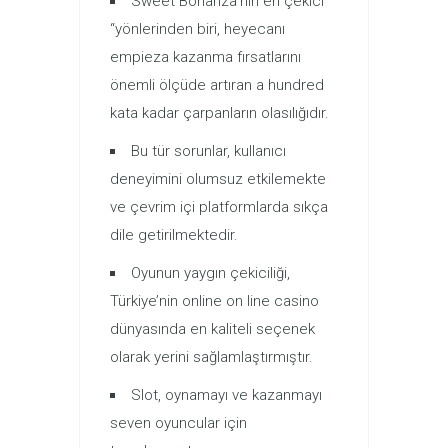
Sweet Bonanza’nın en çekici”
“yönlerinden biri, heyecanı
empieza kazanma fırsatlarını
önemli ölçüde artıran a hundred
kata kadar çarpanların olasılığıdır.
Bu tür sorunlar, kullanıcı
deneyimini olumsuz etkilemekte
ve çevrim içi platformlarda sıkça
dile getirilmektedir.
Oyunun yaygın çekiciliği,
Türkiye’nin online on line casino
dünyasında en kaliteli seçenek
olarak yerini sağlamlaştırmıştır.
Slot, oynamayı ve kazanmayı
seven oyuncular için