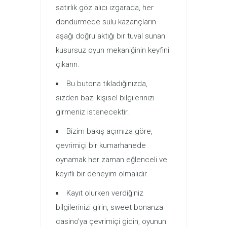
satırlık göz alıcı ızgarada, her
döndürmede sulu kazançların
aşağı doğru aktığı bir tuval sunan
kusursuz oyun mekaniğinin keyfini
çıkarın.
Bu butona tıkladığınızda,
sizden bazı kişisel bilgilerinizi
girmeniz istenecektir.
Bizim bakış açımıza göre,
çevrimiçi bir kumarhanede
oynamak her zaman eğlenceli ve
keyifli bir deneyim olmalıdır.
Kayıt olurken verdiğiniz
bilgilerinizi girin, sweet bonanza
casino’ya çevrimiçi gidin, oyunun