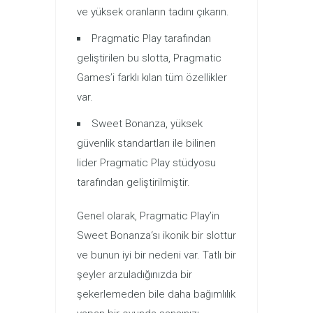
ve yüksek oranların tadını çıkarın.
Pragmatic Play tarafından
geliştirilen bu slotta, Pragmatic
Games’i farklı kılan tüm özellikler
var.
Sweet Bonanza, yüksek
güvenlik standartları ile bilinen
lider Pragmatic Play stüdyosu
tarafından geliştirilmiştir.
Genel olarak, Pragmatic Play’in
Sweet Bonanza‘sı ikonik bir slottur
ve bunun iyi bir nedeni var. Tatlı bir
şeyler arzuladığınızda bir
şekerlemeden bile daha bağımlılık