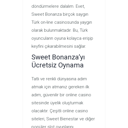
döndürmelere dalalım. Evet,
Sweet Bonanza birçok saygın
Türk on-line casinosunda yaygın
olarak bulunmaktadır. Bu, Türk
oyuncuların oyuna kolayca erişip
keyfini çıkarabilmesini sağlar.
Sweet Bonanza’yı
Ücretsiz Oynama
Tatlı ve renkli dünyasına adım
atmak için atmanız gereken ilk
adım, güvenilir bir online casino
sitesinde üyelik oluşturmak
olacaktır. Çeşitli online casino
siteleri, Sweet Bienestar ve diğer
popüler slot oyunlarını