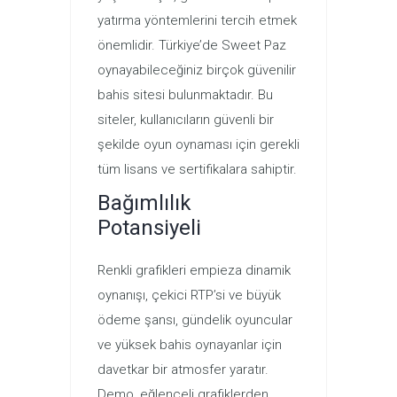
yatırma yöntemlerini tercih etmek
önemlidir. Türkiye’de Sweet Paz
oynayabileceğiniz birçok güvenilir
bahis sitesi bulunmaktadır. Bu
siteler, kullanıcıların güvenli bir
şekilde oyun oynaması için gerekli
tüm lisans ve sertifikalara sahiptir.
Bağımlılık
Potansiyeli
Renkli grafikleri empieza dinamik
oynanışı, çekici RTP’si ve büyük
ödeme şansı, gündelik oyuncular
ve yüksek bahis oynayanlar için
davetkar bir atmosfer yaratır.
Demo, eğlenceli grafiklerden