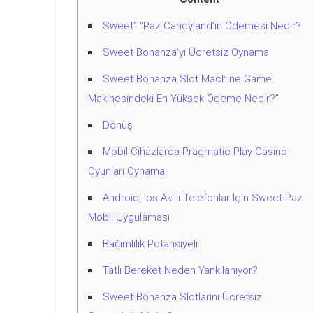
Sweet” “Paz Candyland’in Ödemesi Nedir?
Sweet Bonanza’yı Ücretsiz Oynama
Sweet Bonanza Slot Machine Game
Makinesindeki En Yüksek Ödeme Nedir?”
Dönüş
Mobil Cihazlarda Pragmatic Play Casino
Oyunları Oynama
Android, Ios Akıllı Telefonlar Için Sweet Paz
Mobil Uygulaması
Bağımlılık Potansiyeli
Tatlı Bereket Neden Yankılanıyor?
Sweet Bonanza Slotlarını Ücretsiz