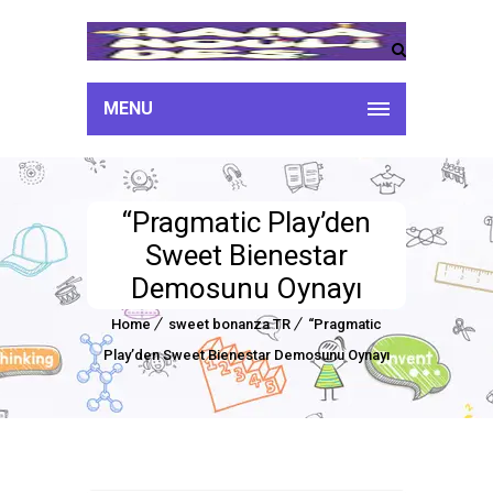
MENU
“Pragmatic Play’den
Sweet Bienestar
Demosunu Oynayı
Home
sweet bonanza TR
“Pragmatic
Play’den Sweet Bienestar Demosunu Oynayı