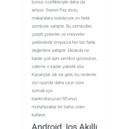
bonus özellikleriyle daha da
artıyor. Sweet Paz slotu,
makaralara inebilecek on farklı
sembole sahiptir. Bu semboller,
çeşitli şekerler ve meyveler
şeklindedir empieza her biri farklı
değerlere sahiptir. Ekranda ne
kadar çok aynı sembol görünürse,
ödeme o kadar yüksek olur.
Kazançlar sık sık gelir, bu nedenle
sizi oyunda daha uzun süre
tutmak için
bankrollünüzün/30’unun
muhafazakar bir bahis oranı
kullanın.
Android, Ios Akıllı