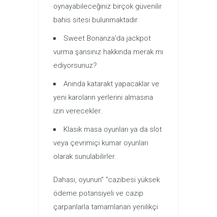
oynayabileceğiniz birçok güvenilir
bahis sitesi bulunmaktadır.
Sweet Bonanza’da jackpot
vurma şansınız hakkında merak mı
ediyorsunuz?
Anında katarakt yapacaklar ve
yeni karoların yerlerini almasına
izin verecekler.
Klasik masa oyunları ya da slot
veya çevrimiçi kumar oyunları
olarak sunulabilirler.
Dahası, oyunun” “cazibesi yüksek
ödeme potansiyeli ve cazip
çarpanlarla tamamlanan yenilikçi