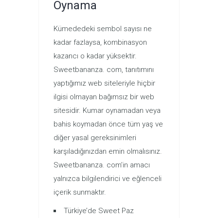
Oynama
Kümededeki sembol sayısı ne
kadar fazlaysa, kombinasyon
kazancı o kadar yüksektir.
Sweetbananza. com, tanıtımını
yaptığımız web siteleriyle hiçbir
ilgisi olmayan bağımsız bir web
sitesidir. Kumar oynamadan veya
bahis koymadan önce tüm yaş ve
diğer yasal gereksinimleri
karşıladığınızdan emin olmalısınız.
Sweetbananza. com’in amacı
yalnızca bilgilendirici ve eğlenceli
içerik sunmaktır.
Türkiye’de Sweet Paz