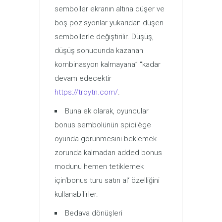
semboller ekranın altına düşer ve
boş pozisyonlar yukarıdan düşen
sembollerle değiştirilir. Düşüş,
düşüş sonucunda kazanan
kombinasyon kalmayana” “kadar
devam edecektir
https://troytn.com/
.
Buna ek olarak, oyuncular
bonus sembolünün spicilège
oyunda görünmesini beklemek
zorunda kalmadan added bonus
modunu hemen tetiklemek
için‘bonus turu satın al‘ özelliğini
kullanabilirler.
Bedava dönüşleri