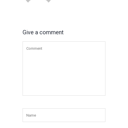
Give a comment