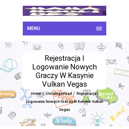
MENU
Rejestracja I
Logowanie Nowych
Graczy W Kasynie
Vulkan Vegas
Home
Uncategorized
Rejestracja I
Logowanie Nowych Graczy W Kasynie Vulkan
Vegas