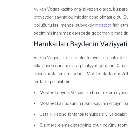
Vulkan Vegas kazino analizi yazarı olaraq, bu pa
provayder sayının bu miqdar daha olması oldu. Bunun
bolluğunu isə, məncə, subyektiv
mostbet
fikir etm
seçiminin inanılmaz dərəcədə qocaman olmasıdır
Həmkarları Baydenin Vəziyyəti
Vulkan Vegas, slotlar, stolüstü oyunlar, canlı diler
ölkələrində qanuni olaraq fəaliyyət göstərir. Daha
bonusları ilə tanınmaqdadır. Mobil istifadəçilər V
bir tətbiqə sahibdir.
Mostbet seyrək 90 saytının bu strukturu oyunçu
Mostbet kazinosunun rəsmi saytının dizaynı par
Üstəlik, kazino təntənəli təhlükəsizliyi və ədalətli 
Siz mərc eləmək istədiyiniz oyun növünü tapma