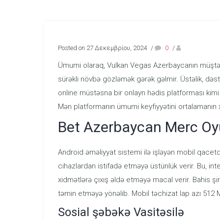
Posted on 27 Δεκεμβρίου, 2024
/
0
/
Ümumi olaraq, Vulkan Vegas Azerbaycanın müştəri xi
sürəkli növbə gözləmək gərək gəlmir. Üstəlik, dəs
online müstəsna bir onlayn hədis platforması kimi f
Mən platformanın ümumi keyfiyyətini ortalamanın x
Bet Azerbaycan Merc Oy
Android əməliyyat sistemi ilə işləyən mobil qace
cihazlardan istifadə etməyə üstünlük verir. Bu, int
xidmətlərə çıxış əldə etməyə macal verir. Bahis şir
təmin etməyə yönəlib. Mobil təchizat lap azı 512 
Sosial şəbəkə Vasitəsilə