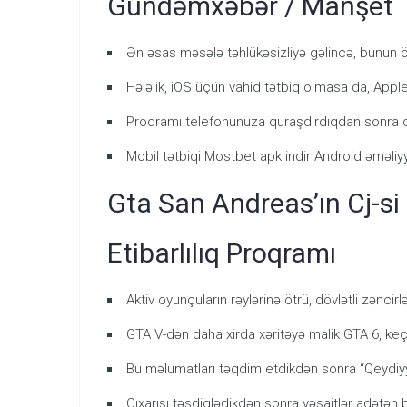
Gündəmxəbər / Manşet
Ən əsas məsələ təhlükəsizliyə gəlincə, bunun ötr
Hələlik, iOS üçün vahid tətbiq olmasa da, Apple
Proqramı telefonunuza quraşdırdıqdan sonra qe
Mobil tətbiqi Mostbet apk indir Android əməliy
Gta San Andreas’ın Cj-si
Etibarlılıq Proqramı
Aktiv oyunçuların rəylərinə ötrü, dövlətli zəncirlə
GTA V-dən daha xirda xəritəyə malik GTA 6, keçm
Bu məlumatları təqdim etdikdən sonra “Qeydiy
Çıxarışı təsdiqlədikdən sonra vəsaitlər adətən