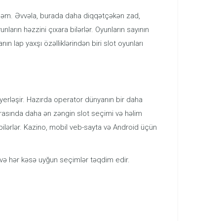
əcəm. Əvvəla, burada daha diqqətçəkən zad,
arın həzzini çıxara bilərlər. Oyunların sayının
ın lap yaxşı özəlliklərindən biri slot oyunları
ə yerləşir. Hazırda operator dünyanın bir daha
 arasında daha ən zəngin slot seçimi və həlim
bilərlər. Kazino, mobil veb-sayta və Android üçün
 və hər kəsə uyğun seçimlər təqdim edir.