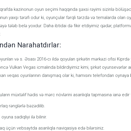
raqrafda kazinonun oyun seçimi haqqında şəxsi rəyimi sizinlə bölüş
 yaxşı tərəfi odur ki, oyunçular fərqli tərzdə və temalarda olan oyunl
əyə tələb belə yoxdur. Daha ibtidai də fikir etdiyimiz qədər, platforman
.
ndən Narahatdırlar:
 oyunları və s. Əsası 2016-cı ildə qoyulan şirkətin mərkəzi ofisi Kiprd
 öncə Vulkan Vegas icmalında bildirdiyimiz kimi, şirkət oyunsevərlər
ulkan veqas oyunlarının danışmaq olar ki, hamısını telefondan oynaya 
ların müxtəlif hədis və mərc növlərini asanlıqla tapmasına ianə edir
laq rənglərlə bəzədilib.
oyuna sadiqliyi ilə bilinir.
q üçün vebsaytda asanlıqla naviqasiya edə bilərsiniz.