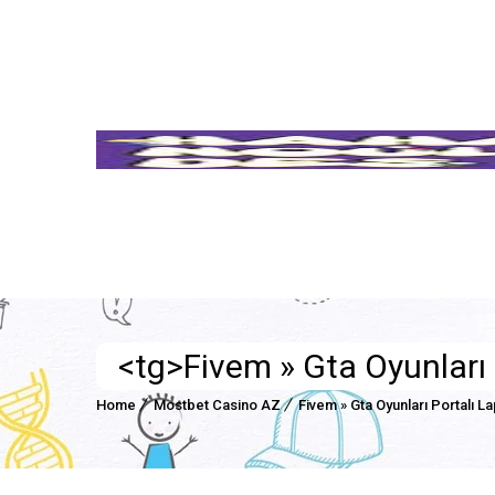
<tg>Fivem » Gta Oyunları
Home
Mostbet Casino AZ
Fivem » Gta Oyunları Portalı L