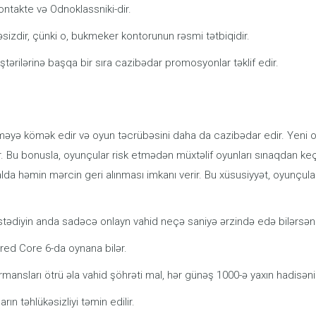
ntakte və Odnoklassniki-dir.
sizdir, çünki o, bukmeker kontorunun rəsmi tətbiqidir.
rilərinə başqa bir sıra cazibədar promosyonlar təklif edir.
məyə kömək edir və oyun təcrübəsini daha da cazibədar edir. Yeni o
 Bu bonusla, oyunçular risk etmədən müxtəlif oyunları sınaqdan keç
lda həmin mərcin geri alınması imkanı verir. Bu xüsusiyyət, oyunçula
stədiyin anda sadəcə onlayn vahid neçə saniyə ərzində edə bilərsən
red Core 6-da oynana bilər.
ansları ötrü əla vahid şöhrəti mal, hər günəş 1000-ə yaxın hadisənin 
n təhlükəsizliyi təmin edilir.