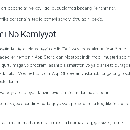
ları, bacarıqları və xeyli qol çubuqlamaq bacarığı ilə tanınırlar.
iks personajını təqlid etməyi sevdiyi ötrü adını çəkib.
mı Nə Kəmiyyət
 tərəfindən fərdi olaraq təyin edilir. Tətil və yaddaqalan tarixlər ötr
stifadəçilər həmçinin App Store-dan Mostbet indir mobil müştəri seçi
n qurtulmağa və proqramı asanlıqla smartfon və ya planşetə quraşdır
ə bilər. MostBet tətbiqini App Store-dan yükləmək rəngarəng ölkələr
skarları mal.
 beynəlxalq oyun tənzimləyiciləri tərəfindən riayət edilir.
 etmək çox asandır – sadə qeydiyyat prosedurunu keçdikdən sonra 
aryerasının son mərhələsində olmasına baxmayaraq, şəksiz ki, planetin 