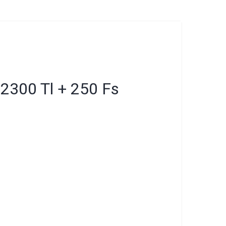
 2300 Tl + 250 Fs