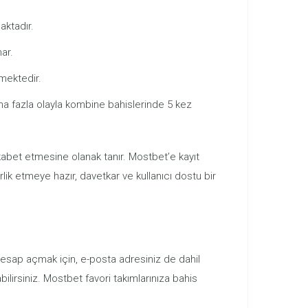
aktadır.
ar.
nmektedir.
ha fazla olayla kombine bahislerinde 5 kez
abet etmesine olanak tanır. Mostbet’e kayıt
rlik etmeye hazır, davetkar ve kullanıcı dostu bir
esap açmak için, e-posta adresiniz de dahil
ilirsiniz. Mostbet favori takımlarınıza bahis