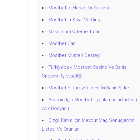
Mostbet’te Hesap Doğrulama
Mostbet Tr Kayıt Ve Giriş
Maksimum Ödeme Tutarı
Mostbet Canlı
Mostbet Müşteri Desteği
Türkiye’deki Mostbet Casino Ve Bahis
Sitesinin İşlevselliği
Mostbet – Türkiye’nin En İyi Bahis Şirketi
Android Için Mostbet Uygulamasını İndirin (
Apk Dosyası)
Çizgi, Bahis Için Mevcut Maç Sonuçlarının
Listesi Ve Oranlar