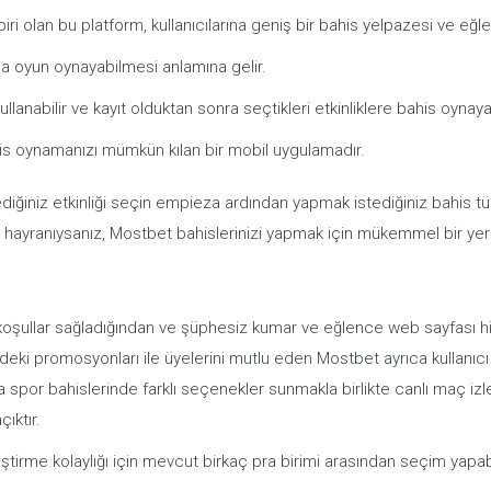
iri olan bu platform, kullanıcılarına geniş bir bahis yelpazesi ve eğ
ça oyun oynayabilmesi anlamına gelir.
ullanabilir ve kayıt olduktan sonra seçtikleri etkinliklere bahis oynayab
s oynamanızı mümkün kılan bir mobil uygulamadır.
diğiniz etkinliği seçin empieza ardından yapmak istediğiniz bahis tü
ks hayranıysanız, Mostbet bahislerinizi yapmak için mükemmel bir yer 
 koşullar sağladığından ve şüphesiz kumar ve eğlence web sayfası h
erdeki promosyonları ile üyelerini mutlu eden Mostbet ayrıca kullanıc
ca spor bahislerinde farklı seçenekler sunmakla birlikte canlı maç i
ıktır.
kleştirme kolaylığı için mevcut birkaç pra birimi arasından seçim yapa