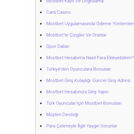
Mostbet Kayıt Ve Doğrulama
Canlı Casino
Mostbet Uygulamasında Ödeme Yöntemler
Mostbet’te Çizgiler Ve Oranlar
Spor Dalları
Mostbet Hesabıma Nasıl Para Ekleyebilirim?
Türkiye’den Oyunculara Bonuslar
Mostbet Giriş Kolaylığı: Güncel Giriş Adresi
Mostbet Hesabınıza Giriş Yapın
Türk Oyuncular Için Mostbet Bonusları
Müşteri Desteği
Para Çekmeyle İlgili Yaygın Sorunlar