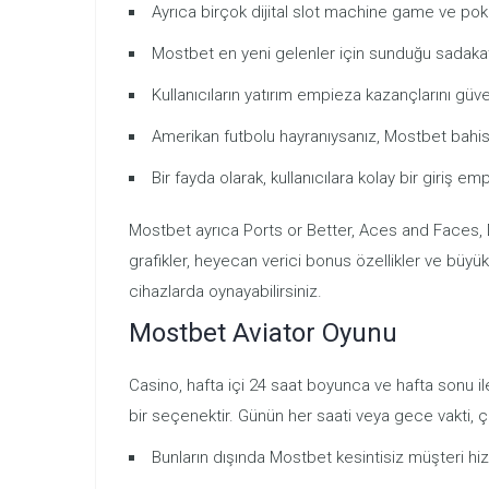
Ayrıca birçok dijital slot machine game ve pok
Mostbet en yeni gelenler için sunduğu sadaka
Kullanıcıların yatırım empieza kazançlarını güven 
Amerikan futbolu hayranıysanız, Mostbet bahisl
Bir fayda olarak, kullanıcılara kolay bir giriş 
Mostbet ayrıca Ports or Better, Aces and Faces, 
grafikler, heyecan verici bonus özellikler ve büyü
cihazlarda oynayabilirsiniz.
Mostbet Aviator Oyunu
Casino, hafta içi 24 saat boyunca ve hafta sonu i
bir seçenektir. Günün her saati veya gece vakti, çeş
Bunların dışında Mostbet kesintisiz müşteri hi