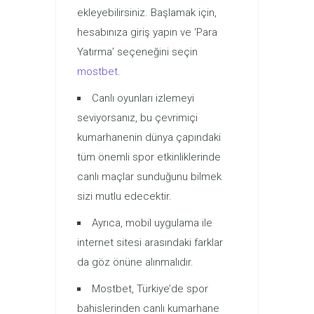
ekleyebilirsiniz. Başlamak için,
hesabınıza giriş yapın ve ‘Para
Yatırma’ seçeneğini seçin
mostbet
.
Canlı oyunları izlemeyi
seviyorsanız, bu çevrimiçi
kumarhanenin dünya çapındaki
tüm önemli spor etkinliklerinde
canlı maçlar sunduğunu bilmek
sizi mutlu edecektir.
Ayrıca, mobil uygulama ile
internet sitesi arasındaki farklar
da göz önüne alınmalıdır.
Mostbet, Türkiye’de spor
bahislerinden canlı kumarhane