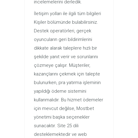
incelemelerini derledik.
İletişim yolları ile ilgili tüm bilgileri
Kişiler bölümünde bulabilirsiniz.
Destek operatörleri, gerçek
oyuncuların geri bildirimlerini
dikkate alarak taleplere hızlı bir
şekilde yanıt verir ve sorunlarını
çözmeye çalışır. Müşteriler,
kazançlarını çekmek için talepte
bulunurken, pra yatırma işleminin
yapıldığı ödeme sistemini
kullanmalıdır. Bu hizmet ödemeler
için mevcut değilse, Mostbet
yönetimi başka seçenekler
sunacaktır. Site 25 dili
desteklemektedir ve web