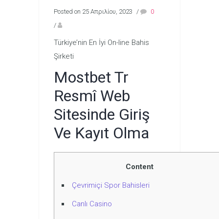
Posted on 25 Απριλίου, 2023
/
0
/
Türkiye’nin En İyi On-line Bahis
Şirketi
Mostbet Tr
Resmî Web
Sitesinde Giriş
Ve Kayıt Olma
Content
Çevrimiçi Spor Bahisleri
Canlı Casino