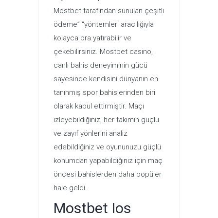
Mostbet tarafından sunulan çeşitli
ödeme” “yöntemleri aracılığıyla
kolayca pra yatırabilir ve
çekebilirsiniz. Mostbet casino,
canlı bahis deneyiminin gücü
sayesinde kendisini dünyanın en
tanınmış spor bahislerinden biri
olarak kabul ettirmiştir. Maçı
izleyebildiğiniz, her takımın güçlü
ve zayıf yönlerini analiz
edebildiğiniz ve oyununuzu güçlü
konumdan yapabildiğiniz için maç
öncesi bahislerden daha popüler
hale geldi.
Mostbet Ios