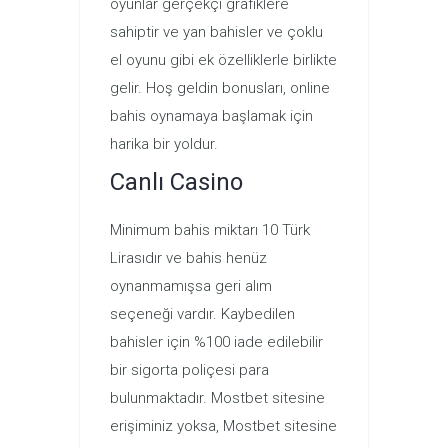
oyunlar gerçekçi grafiklere
sahiptir ve yan bahisler ve çoklu
el oyunu gibi ek özelliklerle birlikte
gelir. Hoş geldin bonusları, online
bahis oynamaya başlamak için
harika bir yoldur.
Canlı Casino
Minimum bahis miktarı 10 Türk
Lirasıdır ve bahis henüz
oynanmamışsa geri alım
seçeneği vardır. Kaybedilen
bahisler için %100 iade edilebilir
bir sigorta poliçesi para
bulunmaktadır. Mostbet sitesine
erişiminiz yoksa, Mostbet sitesine