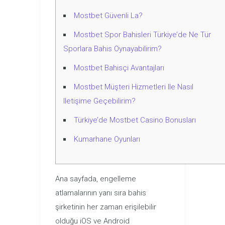
Mostbet Güvenli La?
Mostbet Spor Bahisleri Türkiye’de Ne Tür
Sporlara Bahis Oynayabilirim?
Mostbet Bahisçi Avantajları
Mostbet Müşteri Hizmetleri Ile Nasıl
Iletişime Geçebilirim?
Türkiye’de Mostbet Casino Bonusları
Kumarhane Oyunları
Ana sayfada, engelleme
atlamalarının yanı sıra bahis
şirketinin her zaman erişilebilir
olduğu iOS ve Android