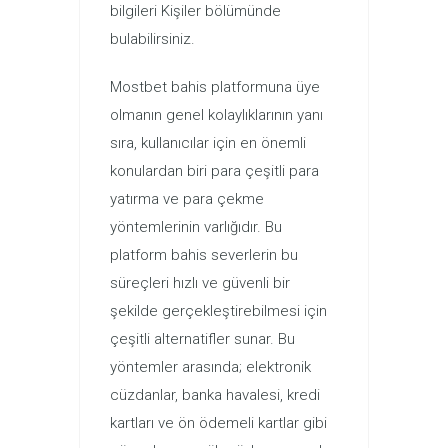
bilgileri Kişiler bölümünde
bulabilirsiniz.
Mostbet bahis platformuna üye
olmanın genel kolaylıklarının yanı
sıra, kullanıcılar için en önemli
konulardan biri para çeşitli para
yatırma ve para çekme
yöntemlerinin varlığıdır. Bu
platform bahis severlerin bu
süreçleri hızlı ve güvenli bir
şekilde gerçekleştirebilmesi için
çeşitli alternatifler sunar. Bu
yöntemler arasında; elektronik
cüzdanlar, banka havalesi, kredi
kartları ve ön ödemeli kartlar gibi