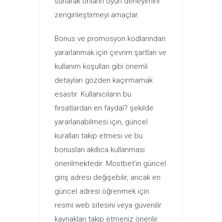
sunarak onların oyun deneyimini
zenginleştirmeyi amaçlar.
Bonus ve promosyon kodlarından
yararlanmak için çevrim şartları ve
kullanım koşulları gibi önemli
detayları gözden kaçırmamak
esastır. Kullanıcıların bu
fırsatlardan en faydal? şekilde
yararlanabilmesi için, güncel
kuralları takip etmesi ve bu
bonusları akıllıca kullanması
önerilmektedir. Mostbet’in güncel
giriş adresi değişebilir, ancak en
güncel adresi öğrenmek için
resmi web sitesini veya güvenilir
kaynakları takip etmeniz önerilir.