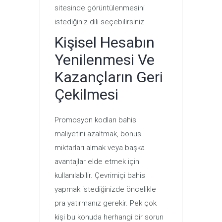
sitesinde görüntülenmesini
istediğiniz dili seçebilirsiniz.
Kişisel Hesabın
Yenilenmesi Ve
Kazançların Geri
Çekilmesi
Promosyon kodları bahis
maliyetini azaltmak, bonus
miktarları almak veya başka
avantajlar elde etmek için
kullanılabilir. Çevrimiçi bahis
yapmak istediğinizde öncelikle
pra yatırmanız gerekir. Pek çok
kişi bu konuda herhangi bir sorun