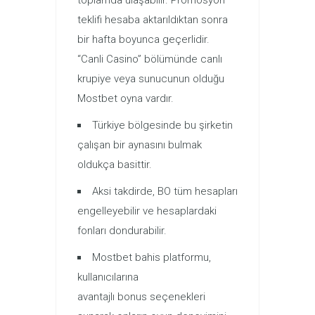
toplamda ulaşabilir. Promosyon
teklifi hesaba aktarıldıktan sonra
bir hafta boyunca geçerlidir.
“Canli Casino” bölümünde canlı
krupiye veya sunucunun olduğu
Mostbet oyna vardır.
Türkiye bölgesinde bu şirketin
çalışan bir aynasını bulmak
oldukça basittir.
Aksi takdirde, BO tüm hesapları
engelleyebilir ve hesaplardaki
fonları dondurabilir.
Mostbet bahis platformu,
kullanıcılarına
avantajlı bonus seçenekleri