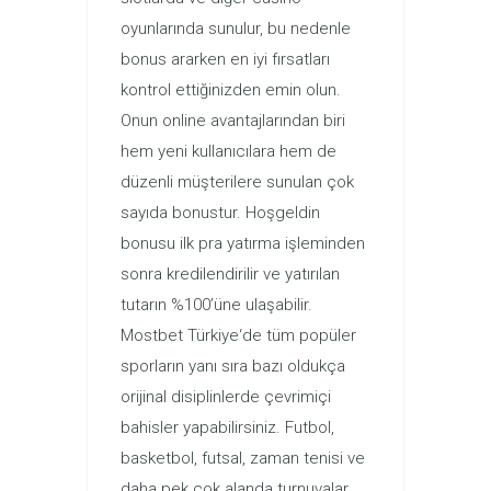
oyunlarında sunulur, bu nedenle
bonus ararken en iyi fırsatları
kontrol ettiğinizden emin olun.
Onun online avantajlarından biri
hem yeni kullanıcılara hem de
düzenli müşterilere sunulan çok
sayıda bonustur. Hoşgeldin
bonusu ilk pra yatırma işleminden
sonra kredilendirilir ve yatırılan
tutarın %100’üne ulaşabilir.
Mostbet Türkiye‘de tüm popüler
sporların yanı sıra bazı oldukça
orijinal disiplinlerde çevrimiçi
bahisler yapabilirsiniz. Futbol, ​​
basketbol, ​​futsal, zaman tenisi ve
daha pek çok alanda turnuvalar