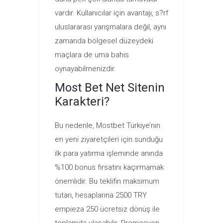
vardır. Kullanıcılar için avantajı, s?rf
uluslararası yarışmalara değil, aynı
zamanda bölgesel düzeydeki
maçlara de uma bahis
oynayabilmenizdir.
Most Bet Net Sitenin
Karakteri?
Bu nedenle, Mostbet Türkiye’nin
en yeni ziyaretçileri için sunduğu
ilk para yatırma işleminde anında
%100 bonus fırsatını kaçırmamak
önemlidir. Bu teklifin maksimum
tutarı, hesaplarına 2500 TRY
empieza 250 ücretsiz dönüş ile