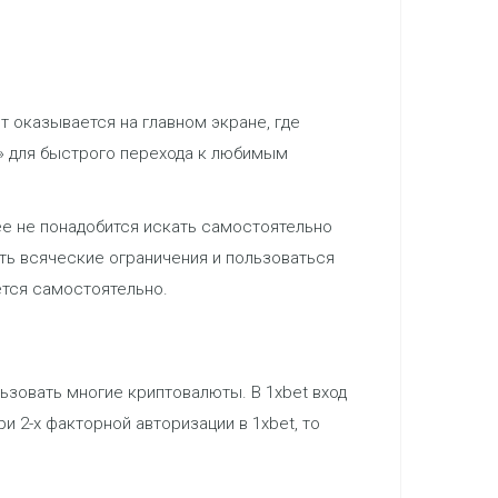
т оказывается на главном экране, где
е» для быстрого перехода к любимым
ее не понадобится искать самостоятельно
ть всяческие ограничения и пользоваться
ется самостоятельно.
ьзовать многие криптовалюты. В 1xbet вход
 2-х факторной авторизации в 1xbet, то