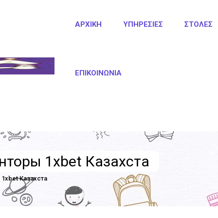
ΑΡΧΙΚΉ
ΥΠΗΡΕΣΊΕΣ
ΣΤΟΛΈΣ
ΕΠΙΚΟΙΝΩΝΊΑ
нторы 1xbet Казахста
1xbet Казахста