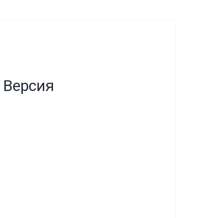
 Версия